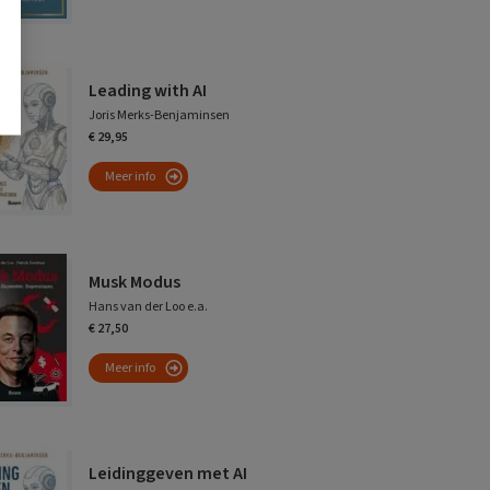
Leading with AI
Joris Merks-Benjaminsen
€ 29,95
Meer info
Musk Modus
Hans van der Loo e.a.
€ 27,50
Meer info
Leidinggeven met AI