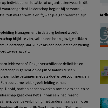
op individueel en locatie- of organisatieniveau. In dit
t waardengericht leiderschap begint bij persoonlijk
Arti
ie: zelf weten wat je drijft, wat je eigen waarden zijn
opleiding Management in de Zorg bekend wordt
chap blijkt te zijn, vallen een hoop glazige blikken
m leiderschap, dat klinkt als een heel breed en weinig
ord zweverig valt.
am leiderschap? Er zijn verschillende definities en
derschap is gericht op de juiste balans tussen
 economische belangen met als doel groei voor mens en
 Een duurzame leider geeft leiding vanuit
chap. Hoofd, hart en handen werken samen om doelen te
iderschap gaat over het zijn van een inspirerend
 sámen, over de verbinding met anderen aangaan, over
elden uit de praktijk (best practices) (Kellerman,