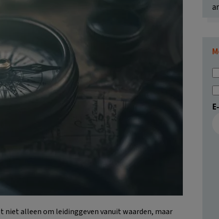
ar
M
E
et niet alleen om leidinggeven vanuit waarden, maar