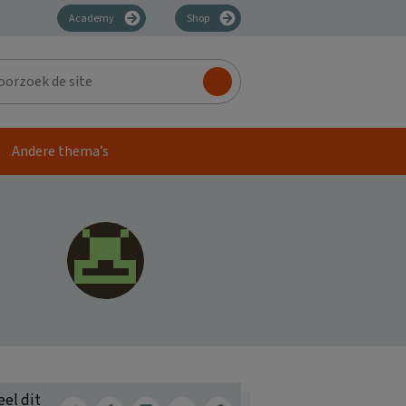
Academy
Shop
zoek
Andere thema’s
eel dit