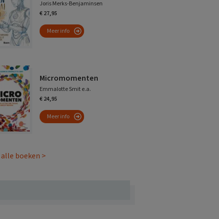
Joris Merks-Benjaminsen
€ 27,95
Meer info
Micromomenten
Emmalotte Smit e.a.
€ 24,95
Meer info
 alle boeken >