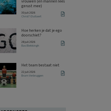
vrouwen (en mannen lees
gerust mee)
30 juli 2026
Christ’l Dullaert
Hoe herken je dat je ego
doorschiet?
28 juli 2026
Bas Blekkingh
Het team bestaat niet
22 juli 2026
Bram Verbruggen