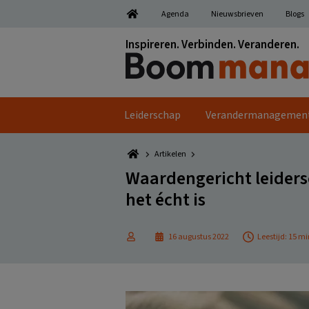
Spring
Door
Spring
Spring
Agenda
Nieuwsbrieven
Blogs
naar
naar
naar
naar
de
de
de
de
Inspireren. Verbinden. Veranderen.
hoofdnavigatie
hoofd
eerste
voettekst
inhoud
sidebar
Leiderschap
Verandermanagemen
Artikelen
Waardengericht leiders
het écht is
16 augustus 2022
Leestijd: 15 m