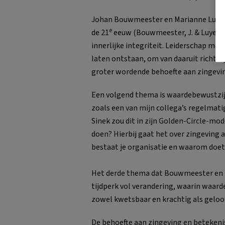
Johan Bouwmeester en Marianne Luyer b
e
de 21
eeuw (Bouwmeester, J. & Luyer, M
innerlijke integriteit. Leiderschap moe
laten ontstaan, om van daaruit richting 
groter wordende behoefte aan zingevi
Een volgend thema is waardebewustzijn.
zoals een van mijn collega’s regelmatig
Sinek zou dit in zijn Golden-Circle-mo
doen? Hierbij gaat het over zingeving a
bestaat je organisatie en waarom doet 
Het derde thema dat Bouwmeester en Luy
tijdperk vol verandering, waarin waard
zowel kwetsbaar en krachtig als geloo
De behoefte aan zingeving en betekeni