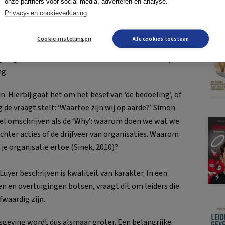
onze partners voor social media, adverteren en analyse.
Privacy- en cookieverklaring
eschrijven dan ook drie thema’s voor leiderschap in
.,2017). Het eerste thema is betekenisgeving en
Cookie-instellingen
Alle cookies toestaan
t in staat zijn om een nieuw betekenisvol verhaal te
te geven aan zichzelf en anderen. Dit sluit aan bij de
ng.
 Hierbij gaat het om het besef van ‘de bedoeling’, of
 de vraagt stelt: ‘Waartoe zijn wij op aarde?’ Simon
del omschrijven als de ‘Why’: waarom doen we wat we
chter acties of de drijfveer van organisaties. Waarom
je organisatie ertoe (Sinek, 2010)?
er beschrijven is kwaliteit van karakter. In een
en en overtuigingen botsen, vraagt dit om leiders die
fwaardig zijn.
sgeving wordt dus alsmaar groter. Een belangrijke