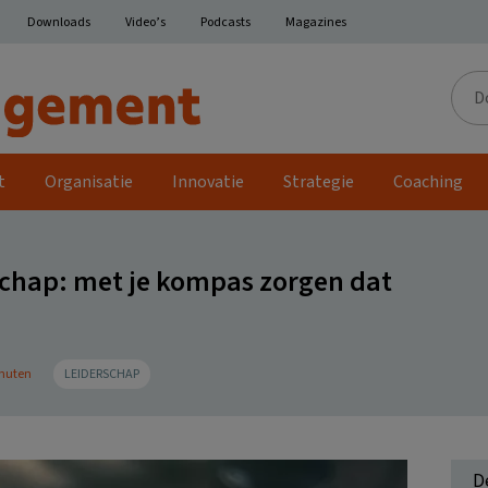
Downloads
Video’s
Podcasts
Magazines
Door
de
site
t
Organisatie
Innovatie
Strategie
Coaching
chap: met je kompas zorgen dat
inuten
LEIDERSCHAP
D