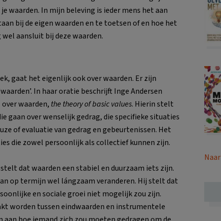
je waarden. In mijn beleving is ieder mens het aan
staan bij de eigen waarden en te toetsen of en hoe het
 wel aansluit bij deze waarden.
k, gaat het eigenlijk ook over waarden. Er zijn
‘waarden’. In haar oratie beschrijft Inge Andersen
z over waarden,
the theory of basic values
. Hierin stelt
e gaan over wenselijk gedrag, die specifieke situaties
euze of evaluatie van gedrag en gebeurtenissen. Het
es die zowel persoonlijk als collectief kunnen zijn.
Naar
j stelt dat waarden een stabiel en duurzaam iets zijn.
an op termijn wel lángzaam veranderen. Hij stelt dat
soonlijke en sociale groei niet mogelijk zou zijn.
akt worden tussen eindwaarden en instrumentele
n aan hoe iemand zich zou moeten gedragen om de