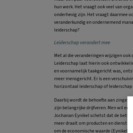
hun werk. Het vraagt ook veel van orga
onderhevig zijn. Het vraagt daarmee oo
veranderkundig en ondernemend manag
leiderschap?
Leiderschap verandert mee
Met al die veranderingen wijzigen ook
Leiderschap laat hierin ook ontwikkel
en voornamelijk taakgericht was, onts
meer mensgericht. Er is een verschuivin
horizontaal leiderschap of leiderschap 
Daarbij wordt de behoefte aan zingevin
zijn belangrijke drijfveren. Men wil er
Jochanan Eynikel schetst dat de bete
meer draait om producten en diensten 
om de economische waarde (Eynikel, 