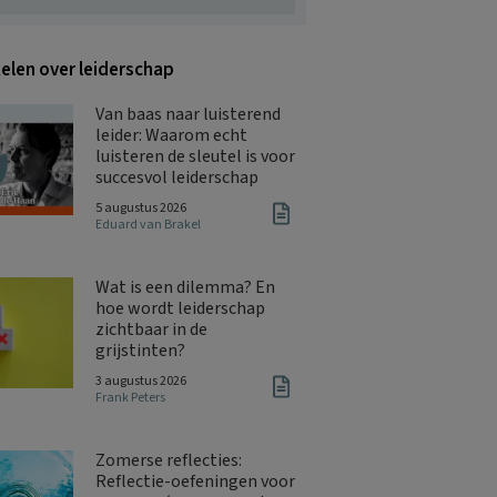
kelen over leiderschap
Van baas naar luisterend
leider: Waarom echt
luisteren de sleutel is voor
succesvol leiderschap
5 augustus 2026
Eduard van Brakel
Wat is een dilemma? En
hoe wordt leiderschap
zichtbaar in de
grijstinten?
3 augustus 2026
Frank Peters
Zomerse reflecties:
Reflectie-oefeningen voor