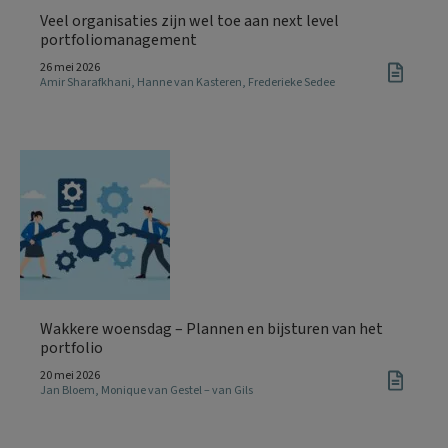
Veel organisaties zijn wel toe aan next level
portfoliomanagement
26 mei 2026
Amir Sharafkhani
,
Hanne van Kasteren
,
Frederieke Sedee
Wakkere woensdag – Plannen en bijsturen van het
portfolio
20 mei 2026
Jan Bloem
,
Monique van Gestel – van Gils