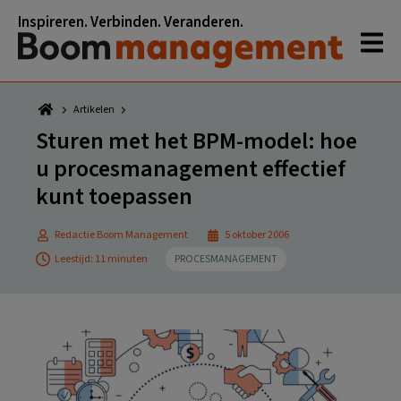
Spring
Door
Spring
Spring
Inspireren. Verbinden. Veranderen.
naar
naar
naar
naar
de
de
de
de
hoofdnavigatie
hoofd
eerste
voettekst
inhoud
sidebar
Artikelen
Sturen met het BPM-model: hoe
u procesmanagement effectief
kunt toepassen
Redactie Boom Management
5 oktober 2006
Leestijd: 11 minuten
PROCESMANAGEMENT