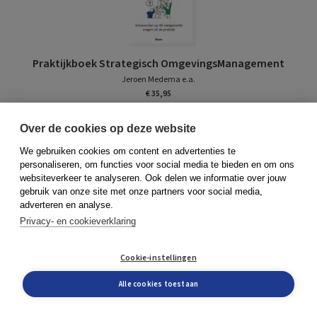
Praktijkboek Strategisch OmgevingsManagement
Jeroen Medema e.a.
€ 35,95
Meer info
Over de cookies op deze website
We gebruiken cookies om content en advertenties te
personaliseren, om functies voor social media te bieden en om ons
websiteverkeer te analyseren. Ook delen we informatie over jouw
gebruik van onze site met onze partners voor social media,
adverteren en analyse.
Privacy- en cookieverklaring
Programmacanvas
Cookie-instellingen
Björn Prevaas e.a.
€ 39,95
Alle cookies toestaan
Meer info