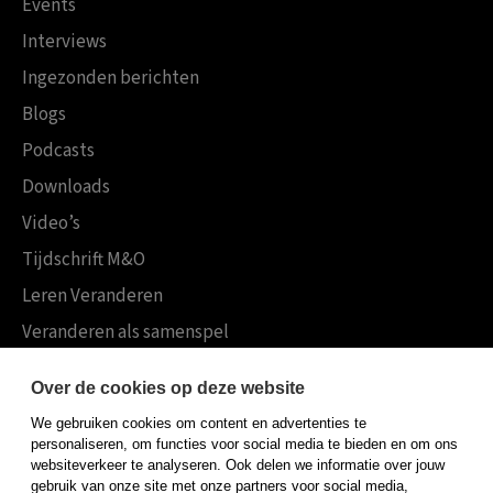
Events
Interviews
Ingezonden berichten
Blogs
Podcasts
Downloads
Video’s
Tijdschrift M&O
Leren Veranderen
Veranderen als samenspel
Boekensites
Over de cookies op deze website
Koninklijke Boom uitgevers
We gebruiken cookies om content en advertenties te
Boom Psychologie
personaliseren, om functies voor social media te bieden en om ons
websiteverkeer te analyseren. Ook delen we informatie over jouw
Boom Hoger Onderwijs
gebruik van onze site met onze partners voor social media,