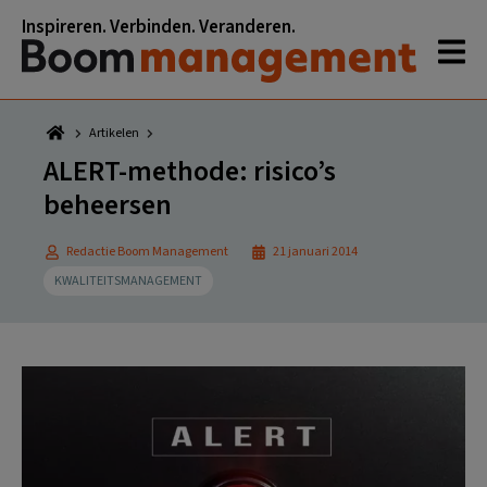
Spring
Door
Spring
Spring
Inspireren. Verbinden. Veranderen.
naar
naar
naar
naar
de
de
de
de
hoofdnavigatie
hoofd
eerste
voettekst
inhoud
sidebar
Artikelen
ALERT-methode: risico’s
beheersen
Redactie Boom Management
21 januari 2014
KWALITEITSMANAGEMENT