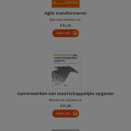
Agile transformeren
Bas van Lieshout e.a.
€ 31,50
Meer info
Samenwerken aan maatschappelijke opgaven
Manon de Caluwé e.a.
€ 55,90
Meer info