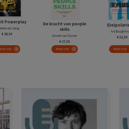
uit Powerplay
De kracht van people
(De)polari
beke de Jong
skills
Ivo Brughm
€ 28,50
Annet van Duren
€ 32,50
€ 27,50
eer info
Meer info
Meer info