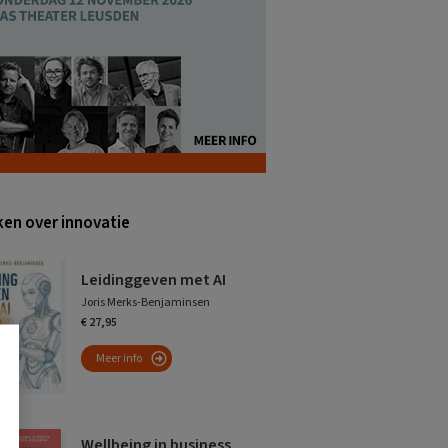
en over innovatie
Leidinggeven met AI
Joris Merks-Benjaminsen
€ 27,95
Meer info
Wellbeing in business