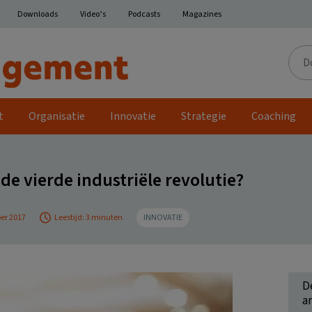
Downloads
Video’s
Podcasts
Magazines
Door
de
site
t
Organisatie
Innovatie
Strategie
Coaching
de vierde industriële revolutie?
er 2017
Leestijd: 3 minuten
INNOVATIE
D
ar