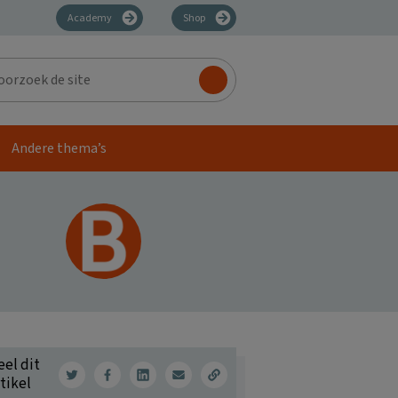
Academy
Shop
zoek
Andere thema’s
eel dit
tikel