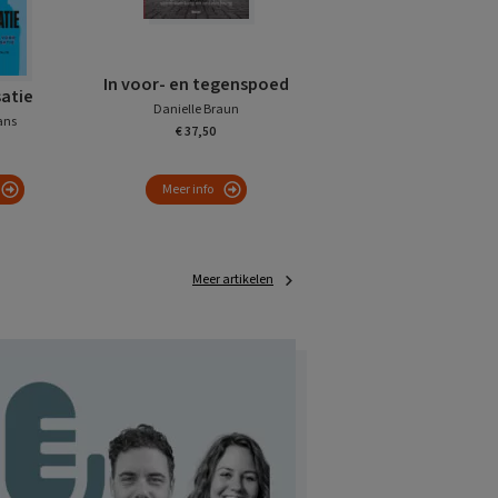
In voor- en tegenspoed
satie
Danielle Braun
ans
€ 37,50
Meer info
Meer artikelen