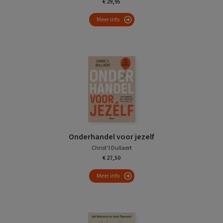
€ 29,95
Meer info
Onderhandel voor jezelf
Christ’l Dullaert
€ 27,50
Meer info