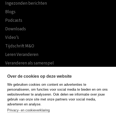
Ingezonden berichten
Blogs
Podcasts
Downloads
Video’s
Tijdschrift M&O
Leren Veranderen
Veranderen als samenspel
Boekensites
Over de cookies op deze website
Koninklijke Boom uitgevers
We gebruiken cookies om content en advertenties te
Boom Psychologie
personaliseren, om functies voor social media te bieden en om ons
websiteverkeer te analyseren. Ook delen we informatie over jouw
Boom Hoger Onderwijs
gebruik van onze site met onze partners voor social media,
adverteren en analyse.
Privacy- en cookieverklaring