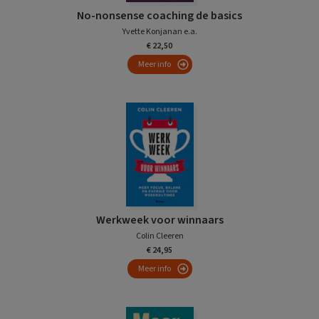
No-nonsense coaching de basics
Yvette Konjanan e.a.
€ 22,50
Meer info
Werkweek voor winnaars
Colin Cleeren
€ 24,95
Meer info