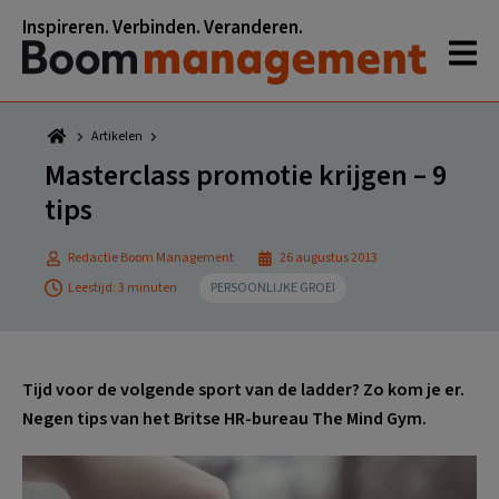
Spring
Door
Spring
Spring
Inspireren. Verbinden. Veranderen.
naar
naar
naar
naar
de
de
de
de
hoofdnavigatie
hoofd
eerste
voettekst
inhoud
sidebar
Artikelen
Masterclass promotie krijgen – 9
tips
Redactie Boom Management
26 augustus 2013
Leestijd: 3 minuten
PERSOONLIJKE GROEI
Tijd voor de volgende sport van de ladder? Zo kom je er.
Negen tips van het Britse HR-bureau The Mind Gym.