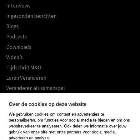
Interviews
Ingezonden berichten
Blogs
Podcasts
Downloads
Video’s
Tijdschrift M&O
Leren Veranderen
Veranderen als samenspel
Boekensites
Over de cookies op deze website
Koninklijke Boom uitgevers
We gebruiken cookies om content en advertenties te
Boom Psychologie
personaliseren, om functies voor social media te bieden en om ons
websiteverkeer te analyseren. Ook delen we informatie over jouw
Boom Hoger Onderwijs
gebruik van onze site met onze partners voor social media,
adverteren en analyse.