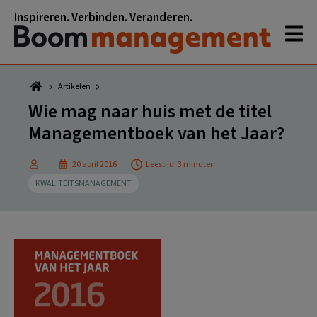
Spring
Door
Spring
Spring
Inspireren. Verbinden. Veranderen.
naar
naar
naar
naar
de
de
de
de
hoofdnavigatie
hoofd
eerste
voettekst
inhoud
sidebar
Artikelen
Wie mag naar huis met de titel
Managementboek van het Jaar?
20 april 2016
Leestijd: 3 minuten
KWALITEITSMANAGEMENT