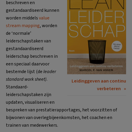
beschreven en
gestandaardiseerd kunnen
worden middels
value
stream mapping
, worden
de ‘normale’
leiderschapstaken van
gestandaardiseerd
leiderschap beschreven in
een speciaal daarvoor
bestemde lijst (de
leader
standard work sheet)
.
Leidinggeven aan continu
Standaard-
verbeteren
leiderschapstaken zijn
updaten, visualiseren en
bespreken van prestatierapportages, het voorzitten of
bijwonen van overlegbijeenkomsten, het coachen en
trainen van medewerkers.