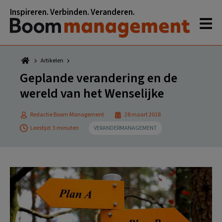
Spring
Door
Spring
Spring
Inspireren. Verbinden. Veranderen.
naar
naar
naar
naar
de
de
de
de
hoofdnavigatie
hoofd
eerste
voettekst
inhoud
sidebar
Artikelen
Geplande verandering en de
wereld van het Wenselijke
Redactie Boom Management
28 maart 2018
Leestijd: 3 minuten
VERANDERMANAGEMENT