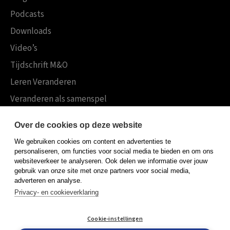
Podcasts
Downloads
Video’s
Tijdschrift M&O
Leren Veranderen
Veranderen als samenspel
Boekensites
Over de cookies op deze website
Koninklijke Boom uitgevers
We gebruiken cookies om content en advertenties te
Boom Psychologie
personaliseren, om functies voor social media te bieden en om ons
websiteverkeer te analyseren. Ook delen we informatie over jouw
Boom Hoger Onderwijs
gebruik van onze site met onze partners voor social media,
adverteren en analyse.
Privacy- en cookieverklaring
Algemene voorwaarden
Cookie-instellingen
Privacy policy