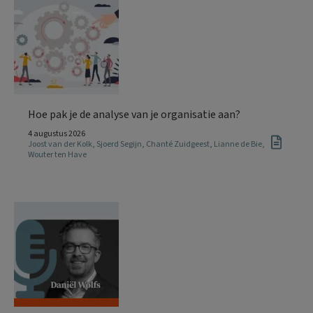
Hoe pak je de analyse van je organisatie aan?
4 augustus 2026
Joost van der Kolk
,
Sjoerd Segijn
,
Chanté Zuidgeest
,
Lianne de Bie
,
Wouter ten Have