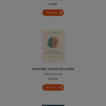
€ 49,95
Meer info
Verander vanuit de ander
Thijs Leenman
€ 34,50
Meer info