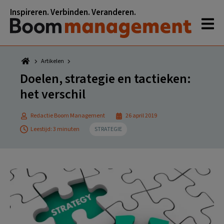
Spring
Door
Spring
Spring
Inspireren. Verbinden. Veranderen.
naar
naar
naar
naar
de
de
de
de
hoofdnavigatie
hoofd
eerste
voettekst
inhoud
sidebar
Artikelen
Doelen, strategie en tactieken:
het verschil
Redactie Boom Management
26 april 2019
Leestijd: 3 minuten
STRATEGIE