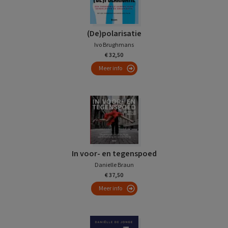
(De)polarisatie
Ivo Brughmans
€ 32,50
Meer info
In voor- en tegenspoed
Danielle Braun
€ 37,50
Meer info