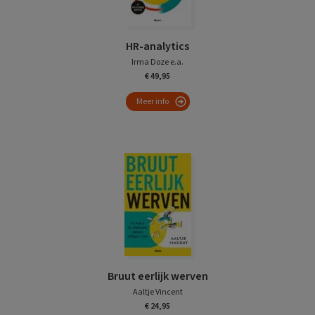
HR-analytics
Irma Doze e.a.
€ 49,95
Meer info
Bruut eerlijk werven
Aaltje Vincent
€ 24,95