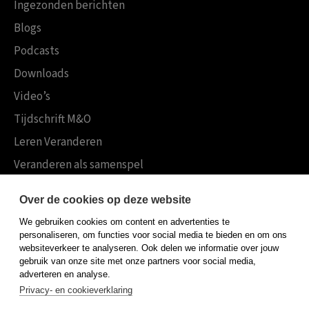
Ingezonden berichten
Blogs
Podcasts
Downloads
Video’s
Tijdschrift M&O
Leren Veranderen
Veranderen als samenspel
Boekensites
Over de cookies op deze website
Koninklijke Boom uitgevers
We gebruiken cookies om content en advertenties te
Boom Psychologie
personaliseren, om functies voor social media te bieden en om ons
websiteverkeer te analyseren. Ook delen we informatie over jouw
Boom Hoger Onderwijs
gebruik van onze site met onze partners voor social media,
adverteren en analyse.
Privacy- en cookieverklaring