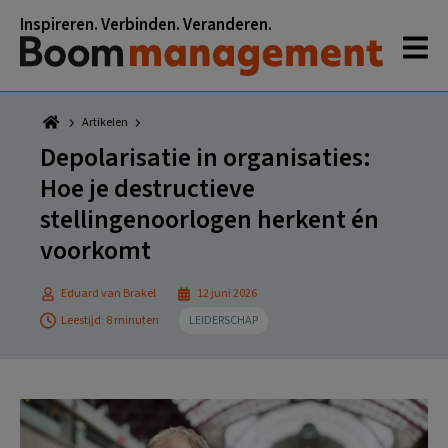
Spring
Door
Spring
Spring
Inspireren. Verbinden. Veranderen.
naar
naar
naar
naar
de
de
de
de
hoofdnavigatie
hoofd
eerste
voettekst
inhoud
sidebar
Artikelen
Depolarisatie in organisaties:
Hoe je destructieve
stellingenoorlogen herkent én
voorkomt
Eduard van Brakel
12 juni 2026
Leestijd: 8 minuten
LEIDERSCHAP