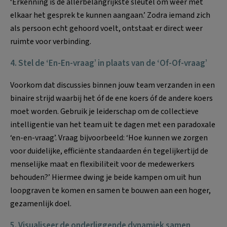
‘Erkenning is de allerbelangrijkste sleutel om weer met
elkaar het gesprek te kunnen aangaan.’ Zodra iemand zich
als persoon echt gehoord voelt, ontstaat er direct weer
ruimte voor verbinding.
4. Stel de ‘En-En-vraag’ in plaats van de ‘Of-Of-vraag’
Voorkom dat discussies binnen jouw team verzanden in een
binaire strijd waarbij het óf de ene koers óf de andere koers
moet worden. Gebruik je leiderschap om de collectieve
intelligentie van het team uit te dagen met een paradoxale
‘en-en-vraag’. Vraag bijvoorbeeld: ‘Hoe kunnen we zorgen
voor duidelijke, efficiënte standaarden én tegelijkertijd de
menselijke maat en flexibiliteit voor de medewerkers
behouden?’ Hiermee dwing je beide kampen om uit hun
loopgraven te komen en samen te bouwen aan een hoger,
gezamenlijk doel.
5. Visualiseer de onderliggende dynamiek samen