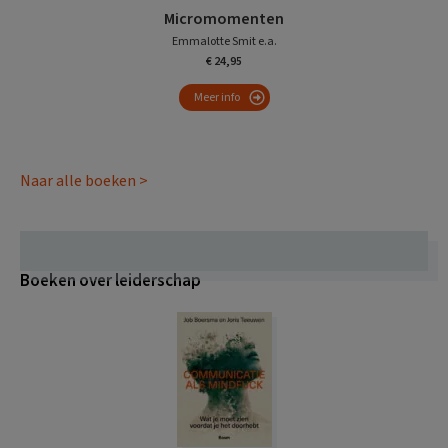
Micromomenten
Emmalotte Smit e.a.
€ 24,95
Meer info
Naar alle boeken >
Boeken over leiderschap