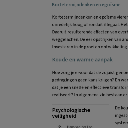
Kortetermijndenken en egoïsme
Kortetermijndenken en egoïsme vieren h
onredelijk hoog of ronduit illegaal. H
Daaruit resulterende effecten van over
weggelachen. De eer opstrijken van a
Investeren in de groei en ontwikkelin
Koude en warme aanpak
Hoe zorg je ervoor dat de zojuist g
gedragingen geen kans krijgen? En wan
dat je een snelle en effectieve transfo
realiseert? In algemene zin bestaan e
De kou
Psychologische
veiligheid
inges
system