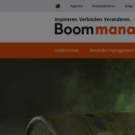
Spring
Door
Spring
Spring
Agenda
Nieuwsbrieven
Blogs
naar
naar
naar
naar
de
de
de
de
Inspireren. Verbinden. Veranderen.
hoofdnavigatie
hoofd
eerste
voettekst
inhoud
sidebar
Leiderschap
Verandermanagemen