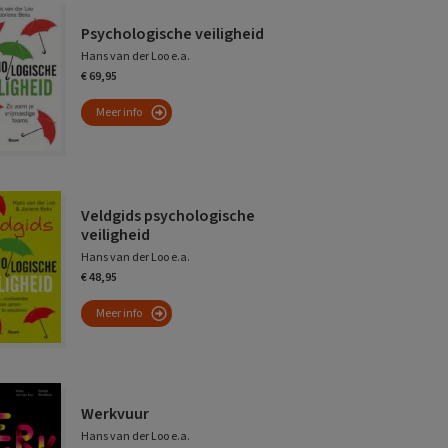
Psychologische veiligheid
Hans van der Loo e.a.
€ 69,95
Meer info
Veldgids psychologische
veiligheid
Hans van der Loo e.a.
€ 48,95
Meer info
Werkvuur
Hans van der Loo e.a.