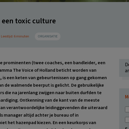
 een toxic culture
Leestijd: 6 minuten
ORGANISATIE
de prominenten (twee coaches, een bandleider, een
D
ramma The Voice of Holland beticht worden van
ar
, is een keten van gebeurtenissen op gang gekomen
van de walmende beerput is gelicht. De gebruikelijke
ers die na jarenlang zwijgen naar buiten durfden te
M
aardiging. Ontkenning van de kant van de meeste
van verantwoordelijke leidinggevenden die uiteraard
als manager altijd achter je bureau of in
biet het hazenpad kiezen. En een keurkorps van