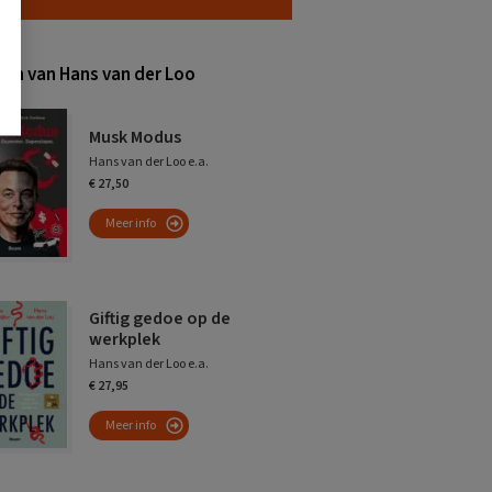
en van Hans van der Loo
Musk Modus
Hans van der Loo e.a.
€ 27,50
Meer info
Giftig gedoe op de
werkplek
Hans van der Loo e.a.
€ 27,95
Meer info