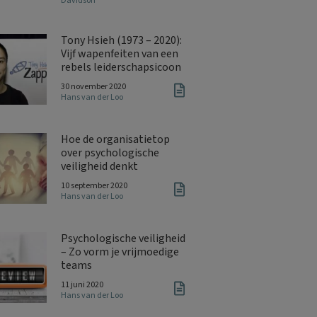
Davidson
Tony Hsieh (1973 – 2020):
Vijf wapenfeiten van een
rebels leiderschapsicoon
30 november 2020
Hans van der Loo
Hoe de organisatietop
over psychologische
veiligheid denkt
10 september 2020
Hans van der Loo
Psychologische veiligheid
– Zo vorm je vrijmoedige
teams
11 juni 2020
Hans van der Loo