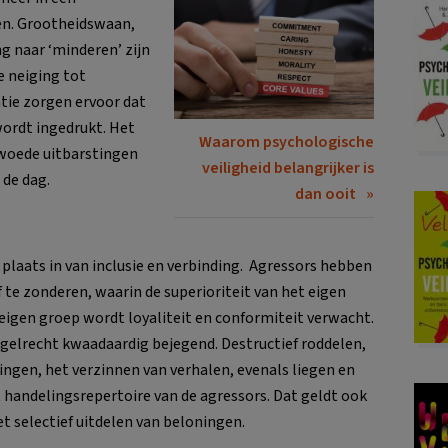
en. Grootheidswaan,
g naar ‘minderen’ zijn
ke neiging tot
ie zorgen ervoor dat
ordt ingedrukt. Het
Waarom psychologische
 woede uitbarstingen
veiligheid belangrijker is
 de dag.
dan ooit
plaats in van inclusie en verbinding. Agressors hebben
f te zonderen, waarin de superioriteit van het eigen
 eigen groep wordt loyaliteit en conformiteit verwacht.
elrecht kwaadaardig bejegend. Destructief roddelen,
ngen, het verzinnen van verhalen, evenals liegen en
 handelingsrepertoire van de agressors. Dat geldt ook
et selectief uitdelen van beloningen.