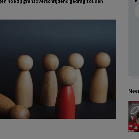
E
gen hoe zij grensoverschrijdend gedrag zouden
Meer