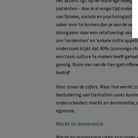
het accent ligt op de hufterige bejege
patiënten – doe ik al enige tijd onderz
van fysieke, sociale en psychologische o
vaker voor te komen dan je aan de veel
doorgaans naar een relativering van d
om ‘incidenten’ en ‘enkele rotte appels
onderzoek blijkt dat 40% (sommige st
een toxic culture te maken heeft gehad
gevolg. Ruim vier van de tien getroffen
bedrijf.
Voor zover de cijfers. Maar hoe werkt zo
bestudering van tientallen cases kunn
onderscheiden: macht en dominantie, e
egoïsme.
Macht en dominantie
Macht en dominantie uiten zich onder 