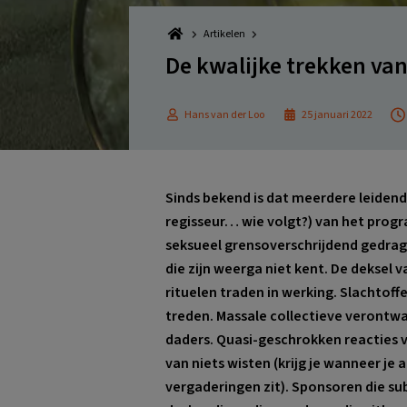
Artikelen
De kwalijke trekken van
Hans van der Loo
25 januari 2022
Sinds bekend is dat meerdere leiden
regisseur… wie volgt?) van het prog
seksueel grensoverschrijdend gedrag
die zijn weerga niet kent. De deksel 
rituelen traden in werking. Slachtoff
treden. Massale collectieve verontw
daders. Quasi-geschrokken reacties 
van niets wisten (krijg je wanneer je 
vergaderingen zit). Sponsoren die su