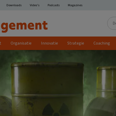
Downloads
Video’s
Podcasts
Magazines
Door
de
site
t
Organisatie
Innovatie
Strategie
Coaching