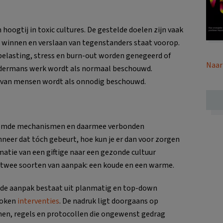
oogtij in toxic cultures. De gestelde doelen zijn vaak
et winnen en verslaan van tegenstanders staat voorop.
belasting, stress en burn-out worden genegeerd of
Naar
ndermans werk wordt als normaal beschouwd.
g van mensen wordt als onnodig beschouwd.
enoemde mechanismen en daarmee verbonden
neer dat tóch gebeurt, hoe kun je er dan voor zorgen
rmatie van een giftige naar een gezonde cultuur
r twee soorten van aanpak: een koude en een warme.
de aanpak bestaat uit planmatig en top-down
token
interventies
. De nadruk ligt doorgaans op
en, regels en protocollen die ongewenst gedrag