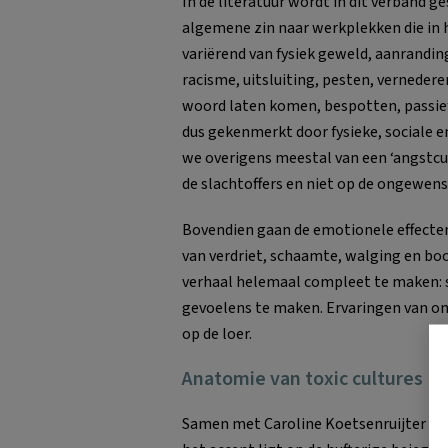
In de literatuur wordt in dit verband g
algemene zin naar werkplekken die in
variërend van fysiek geweld, aanranding
racisme, uitsluiting, pesten, verneder
woord laten komen, bespotten, passief
dus gekenmerkt door fysieke, sociale e
we overigens meestal van een ‘angstcul
de slachtoffers en niet op de ongewens
Bovendien gaan de emotionele effecten 
van verdriet, schaamte, walging en b
verhaal helemaal compleet te maken: s
gevoelens te maken. Ervaringen van ond
op de loer.
Anatomie van toxic cultures
Samen met Caroline Koetsenruijter – zij