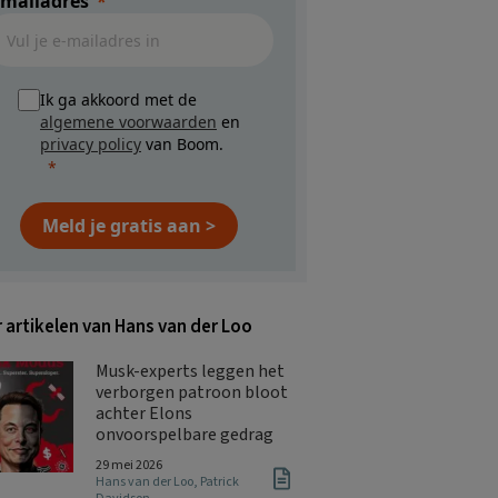
-mailadres
Ik ga akkoord met de
algemene voorwaarden
en
privacy policy
van Boom.
Meld je gratis aan >
 artikelen van Hans van der Loo
Musk-experts leggen het
verborgen patroon bloot
achter Elons
onvoorspelbare gedrag
29 mei 2026
Hans van der Loo
,
Patrick