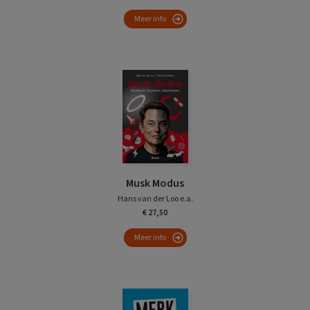
Meer info
Musk Modus
Hans van der Loo e.a.
€ 27,50
Meer info