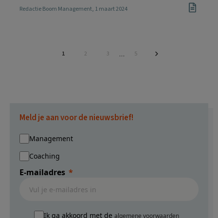
Redactie Boom Management
, 1 maart 2024
Pagina
Pagina
Pagina
Pagina
1
2
3
5
Interim
…
pagina's
zijn
weggelaten
Meld je aan voor de nieuwsbrief!
Management
Coaching
E-mailadres
Ik ga akkoord met de
algemene voorwaarden