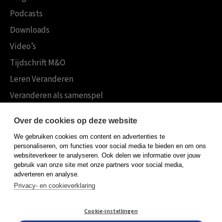
Podcasts
Downloads
Video’s
Tijdschrift M&O
Leren Veranderen
Veranderen als samenspel
Boekensites
Over de cookies op deze website
Koninklijke Boom uitgevers
We gebruiken cookies om content en advertenties te
Boom Psychologie
personaliseren, om functies voor social media te bieden en om ons
websiteverkeer te analyseren. Ook delen we informatie over jouw
Boom Hoger Onderwijs
gebruik van onze site met onze partners voor social media,
adverteren en analyse.
Privacy- en cookieverklaring
Algemene voorwaarden
Cookie-instellingen
Privacy policy