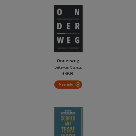
Onderweg
Leike van Oss e.a.
€ 49,95
Meer info