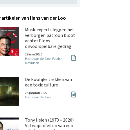
 artikelen van Hans van der Loo
Musk-experts leggen het
verborgen patroon bloot
achter Elons
onvoorspelbare gedrag
29 mei 2026
Hans van der Loo
,
Patrick
Davidson
De kwalijke trekken van
een toxic culture
25 januari 2022
Hans van der Loo
Tony Hsieh (1973 – 2020):
Vijf wapenfeiten van een