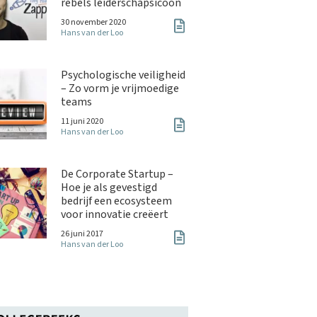
rebels leiderschapsicoon
30 november 2020
Hans van der Loo
Psychologische veiligheid
– Zo vorm je vrijmoedige
teams
11 juni 2020
Hans van der Loo
De Corporate Startup –
Hoe je als gevestigd
bedrijf een ecosysteem
voor innovatie creëert
26 juni 2017
Hans van der Loo