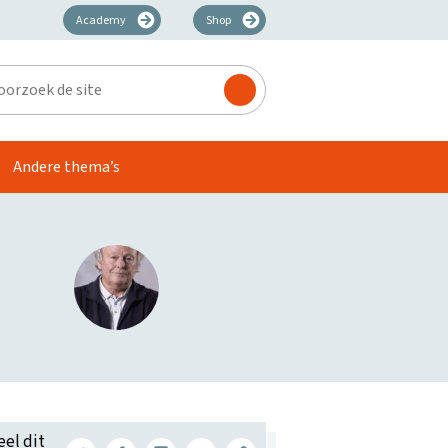
Academy
Shop
zoek
Andere thema’s
eel dit