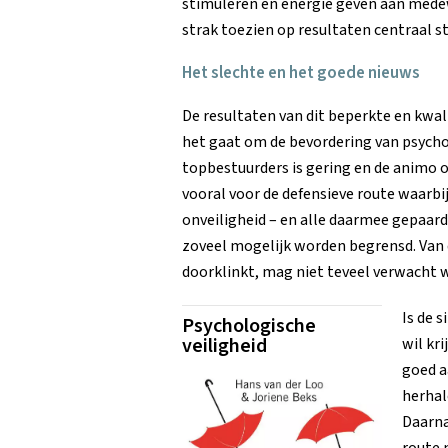
stimuleren en energie geven aan medew
strak toezien op resultaten centraal s
Het slechte en het goede nieuws
De resultaten van dit beperkte en kwa
het gaat om de bevordering van psychol
topbestuurders is gering en de animo o
vooral voor de defensieve route waarbij
onveiligheid – en alle daarmee gepaar
zoveel mogelijk worden begrensd. Van 
doorklinkt, mag niet teveel verwacht 
Is de 
Psychologische
veiligheid
wil kr
goed a
herhal
Daarna
route 