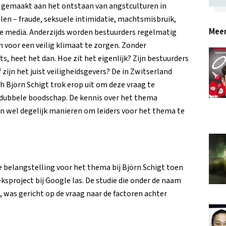
g gemaakt aan het ontstaan van angstculturen in
alen – fraude, seksuele intimidatie, machtsmisbruik,
Meer
de media. Anderzijds worden bestuurders regelmatig
oor een veilig klimaat te zorgen. Zonder
, heet het dan. Hoe zit het eigenlijk? Zijn bestuurders
 zijn het juist veiligheidsgevers? De in Zwitserland
 Björn Schigt trok erop uit om deze vraag te
dubbele boodschap. De kennis over het thema
ijn wel degelijk manieren om leiders voor het thema te
de belangstelling voor het thema bij Björn Schigt toen
ksproject bij Google las. De studie die onder de naam
, was gericht op de vraag naar de factoren achter