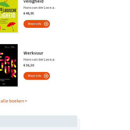
veiligheid
Hans van der Loo e.a.
€ 48,95
Meer info
Werkvuur
Hans van der Loo e.a.
€ 36,50
Meer info
 alle boeken >