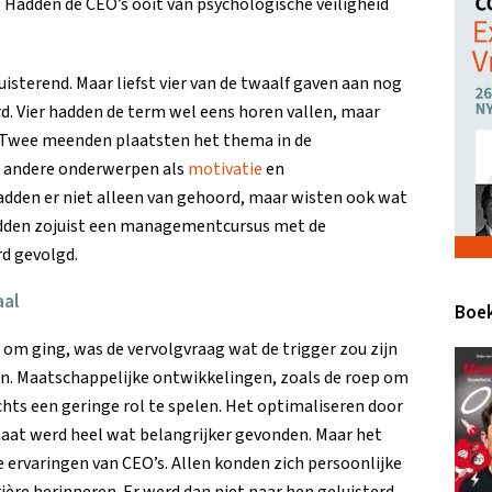
 Hadden de CEO’s ooit van psychologische veiligheid
isterend. Maar liefst vier van de twaalf gaven aan nog
. Vier hadden de term wel eens horen vallen, maar
. Twee meenden plaatsten het thema in de
r andere onderwerpen als
motivatie
en
adden er niet alleen van gehoord, maar wisten ook wat
j hadden zojuist een managementcursus met de
d gevolgd.
aal
Boek
om ging, was de vervolgvraag wat de trigger zou zijn
n. Maatschappelijke ontwikkelingen, zoals de roep om
chts een geringe rol te spelen. Het optimaliseren door
maat werd heel wat belangrijker gevonden. Maar het
e ervaringen van CEO’s. Allen konden zich persoonlijke
ère herinneren. Er werd dan niet naar hen geluisterd,