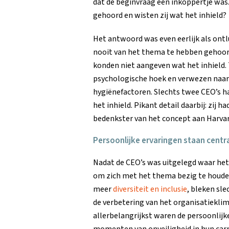
dat de beginvraag een inkoppertje was.
gehoord en wisten zij wat het inhield?
Het antwoord was even eerlijk als ontlu
nooit van het thema te hebben gehoord
konden niet aangeven wat het inhield
psychologische hoek en verwezen naa
hygiënefactoren. Slechts twee CEO’s h
het inhield. Pikant detail daarbij: zi
bedenkster van het concept aan Harvar
Persoonlijke ervaringen staan centr
Nadat de CEO’s was uitgelegd waar het 
om zich met het thema bezig te houde
meer
diversiteit en inclusie
, bleken sle
de verbetering van het organisatiekli
allerbelangrijkst waren de persoonlijk
momenten van onveiligheid in hun carri