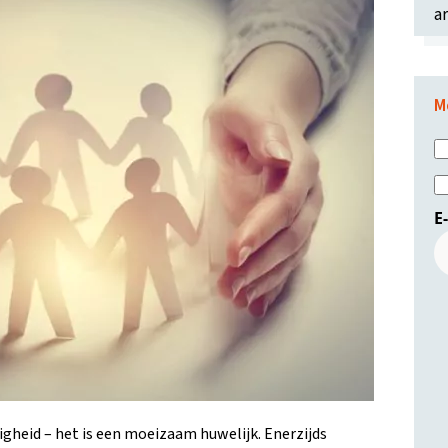
ar
M
E
gheid – het is een moeizaam huwelijk. Enerzijds