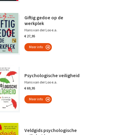
Giftig gedoe op de
werkplek
Hans van der Loo e.a.
€ 27,95
Meer info
Psychologische veiligheid
Hans van der Loo e.a.
€ 69,95
Meer info
Veldgids psychologische