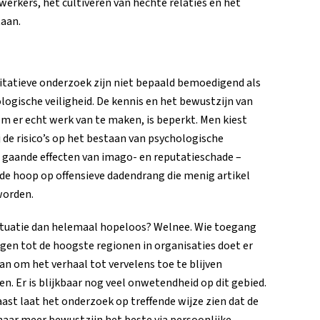
erkers, het cultiveren van hechte relaties en het
taan.
litatieve onderzoek zijn niet bepaald bemoedigend als
ogische veiligheid. De kennis en het bewustzijn van
m er echt werk van te maken, is beperkt. Men kiest
 de risico’s op het bestaan van psychologische
d gaande effecten van imago- en reputatieschade –
de hoop op offensieve dadendrang die menig artikel
worden.
situatie dan helemaal hopeloos? Welnee. Wie toegang
ijgen tot de hoogste regionen in organisaties doet er
an om het verhaal tot vervelens toe te blijven
en. Er is blijkbaar nog veel onwetendheid op dit gebied.
ast laat het onderzoek op treffende wijze zien dat de
naar meer bewustzijn het beste via persoonlijke