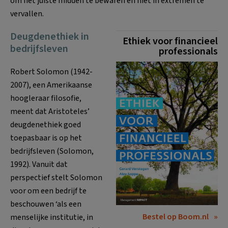
om het juiste midden te bewaren en niet in extremen te
vervallen.
Deugdenethiek in
Ethiek voor financieel
bedrijfsleven
professionals
Robert Solomon (1942-
2007), een Amerikaanse
hoogleraar filosofie,
meent dat Aristoteles’
deugdenethiek goed
toepasbaar is op het
bedrijfsleven (Solomon,
1992). Vanuit dat
perspectief stelt Solomon
voor om een bedrijf te
beschouwen ‘als een
Bestel op Boom.nl
menselijke institutie, in