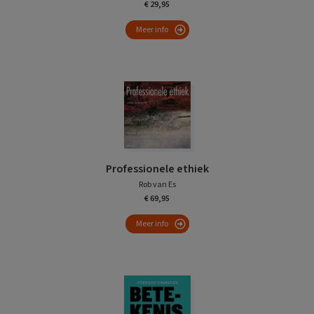
€ 29,95
Meer info
Professionele ethiek
Rob van Es
€ 69,95
Meer info