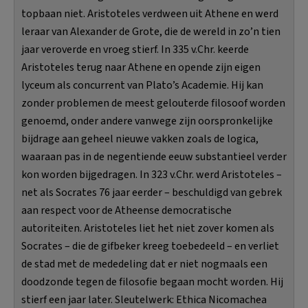
topbaan niet. Aristoteles verdween uit Athene en werd
leraar van Alexander de Grote, die de wereld in zo’n tien
jaar veroverde en vroeg stierf. In 335 v.Chr. keerde
Aristoteles terug naar Athene en opende zijn eigen
lyceum als concurrent van Plato’s Academie. Hij kan
zonder problemen de meest gelouterde filosoof worden
genoemd, onder andere vanwege zijn oorspronkelijke
bijdrage aan geheel nieuwe vakken zoals de logica,
waaraan pas in de negentiende eeuw substantieel verder
kon worden bijgedragen. In 323 v.Chr. werd Aristoteles –
net als Socrates 76 jaar eerder – beschuldigd van gebrek
aan respect voor de Atheense democratische
autoriteiten. Aristoteles liet het niet zover komen als
Socrates – die de gifbeker kreeg toebedeeld – en verliet
de stad met de mededeling dat er niet nogmaals een
doodzonde tegen de filosofie begaan mocht worden. Hij
stierf een jaar later. Sleutelwerk: Ethica Nicomachea