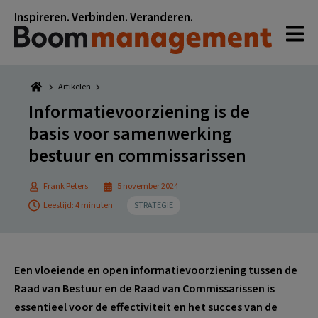
Spring
Door
Spring
Spring
Inspireren. Verbinden. Veranderen.
naar
naar
naar
naar
de
de
de
de
hoofdnavigatie
hoofd
eerste
voettekst
inhoud
sidebar
Artikelen
Informatievoorziening is de
basis voor samenwerking
bestuur en commissarissen
Frank Peters
5 november 2024
Leestijd: 4 minuten
STRATEGIE
Een vloeiende en open informatievoorziening tussen de
Raad van Bestuur en de Raad van Commissarissen is
essentieel voor de effectiviteit en het succes van de