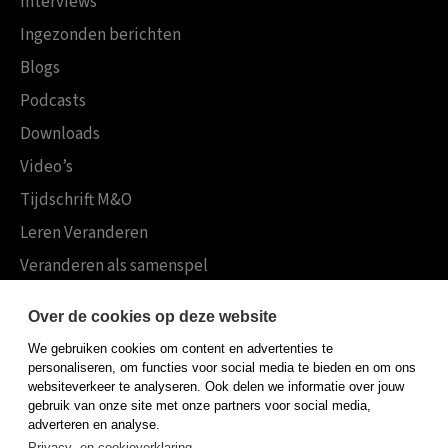
Interviews
Ingezonden berichten
Blogs
Podcasts
Downloads
Video’s
Tijdschrift M&O
Leren Veranderen
Veranderen als samenspel
Boekensites
Over de cookies op deze website
Koninklijke Boom uitgevers
We gebruiken cookies om content en advertenties te
Boom Psychologie
personaliseren, om functies voor social media te bieden en om ons
websiteverkeer te analyseren. Ook delen we informatie over jouw
Boom Hoger Onderwijs
gebruik van onze site met onze partners voor social media,
adverteren en analyse.
Privacy- en cookieverklaring