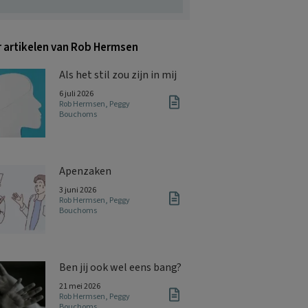
 artikelen van Rob Hermsen
Als het stil zou zijn in mij
6 juli 2026
Rob Hermsen
,
Peggy
Bouchoms
Apenzaken
3 juni 2026
Rob Hermsen
,
Peggy
Bouchoms
Ben jij ook wel eens bang?
21 mei 2026
Rob Hermsen
,
Peggy
Bouchoms