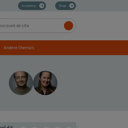
Academy
Shop
zoek
Andere thema’s
eel dit