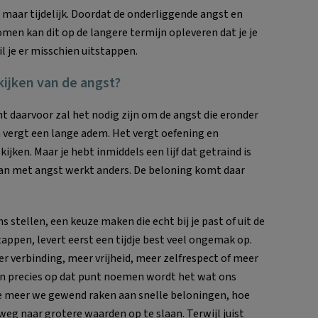
ds maar tijdelijk. Doordat de onderliggende angst en
en kan dit op de langere termijn opleveren dat je je
l je er misschien uitstappen.
kijken van de angst?
 daarvoor zal het nodig zijn om de angst die eronder
en vergt een lange adem. Het vergt oefening en
ijken. Maar je hebt inmiddels een lijf dat getraind is
an met angst werkt anders. De beloning komt daar
stellen, een keuze maken die echt bij je past of uit de
pen, levert eerst een tijdje best veel ongemak op.
 verbinding, meer vrijheid, meer zelfrespect of meer
 En precies op dat punt noemen wordt het wat ons
e meer we gewend raken aan snelle beloningen, hoe
eg naar grotere waarden op te slaan. Terwijl juist