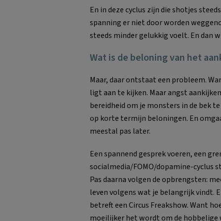
En in deze cyclus zijn die shotjes stee
spanning er niet door worden weggenom
steeds minder gelukkig voelt. En dan wi
Wat is de beloning van het aan
Maar, daar ontstaat een probleem. Want
ligt aan te kijken. Maar angst aankijk
bereidheid om je monsters in de bek te k
op korte termijn beloningen. En omga
meestal pas later.
Een spannend gesprek voeren, een grens 
socialmedia/FOMO/dopamine-cyclus stap
Pas daarna volgen de opbrengsten: meer
leven volgens wat je belangrijk vindt.
betreft een Circus Freakshow. Want ho
moeilijker het wordt om de hobbelige w