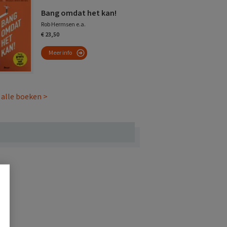
Bang omdat het kan!
Rob Hermsen e.a.
€ 23,50
Meer info
 alle boeken >