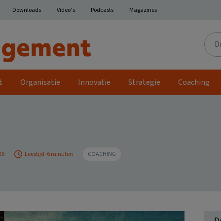
Downloads
Video’s
Podcasts
Magazines
Door
de
site
t
Organisatie
Innovatie
Strategie
Coaching
26
Leestijd: 6 minuten
COACHING
D