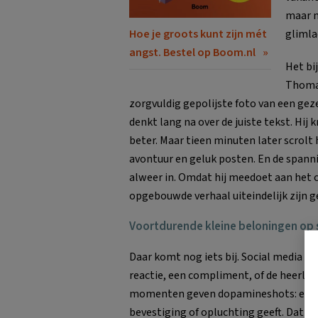
maar n
glimla
Hoe je groots kunt zijn mét
angst. Bestel op Boom.nl
Het bi
Thomas
zorgvuldig gepolijste foto van een gez
denkt lang na over de juiste tekst. Hij 
beter. Maar tieen minuten later scrolt 
avontuur en geluk posten. En de spannin
alweer in. Omdat hij meedoet aan het ci
opgebouwde verhaal uiteindelijk zijn g
Voortdurende kleine beloningen op 
Daar komt nog iets bij. Social media g
reactie, een compliment, of de heerlijk
momenten geven dopamineshots: een stof
bevestiging of opluchting geeft. Dat vo