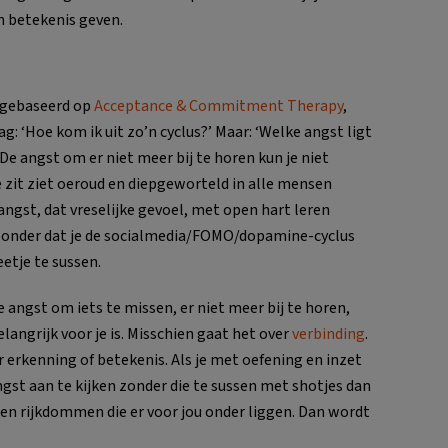
en betekenis geven.
gebaseerd op
Acceptance & Commitment Therapy
,
g: ‘Hoe kom ik uit zo’n cyclus?’ Maar: ‘Welke angst ligt
 De angst om er niet meer bij te horen kun je niet
 zit ziet oeroud en diepgeworteld in alle mensen
angst, dat vreselijke gevoel, met open hart leren
 zonder dat je de socialmedia/FOMO/dopamine-cyclus
eetje te sussen.
e angst om iets te missen, er niet meer bij te horen,
langrijk voor je is. Misschien gaat het over
verbinding
.
r erkenning of betekenis. Als je met oefening en inzet
gst aan te kijken zonder die te sussen met shotjes dan
n en rijkdommen die er voor jou onder liggen. Dan wordt