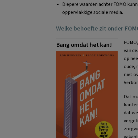
Diepere waarden achter FOMO kunnen
oppervlakkige sociale media.
Welke behoefte zit onder FOM
FOMO,
Bang omdat het kan!
van de
op hee
oude, 
niet o
Verbon
Dat ma
kanten
dat we
vergel
zorgvu
vakant