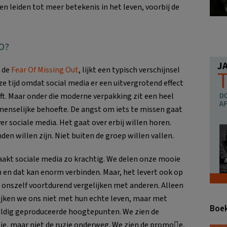
 leiden tot meer betekenis in het leven, voorbij de
O?
 de
Fear Of Missing Out
, lijkt een typisch verschijnsel
ze tijd omdat social media er een uitvergrotend effect
ft. Maar onder die moderne verpakking zit een heel
menselijke behoefte. De angst om iets te missen gaat
ver sociale media. Het gaat over erbij willen horen.
den willen zijn. Niet buiten de groep willen vallen.
akt sociale media zo krachtig. We delen onze mooie
 en dat kan enorm verbinden. Maar, het levert ook op
 onszelf voortdurend vergelijken met anderen. Alleen
ijken we ons niet met hun echte leven, maar met
Boek
ldig geproduceerde hoogtepunten. We zien de
ie, maar niet de ruzie onderweg. We zien de promo􀆟e,