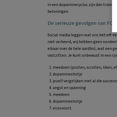
in een dopaminecyclus zijn dan trainen
beloningen.
De serieuze gevolgen van FO
Social media leggen wat ons betreft e
niet verkeerd, wij hebben geen oordeel
elkaar over de hele aardbol, wat een g
vastzitten. Je kunt onbewust in een cyc
meedoen (posten, scrollen, liken, et
dopamineshotje
jezelf vergelijken met al die succes
angst en spanning
meedoen
dopamineshotje
enzovoort.