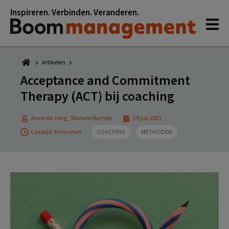
Spring
Door
Spring
Spring
Inspireren. Verbinden. Veranderen.
naar
naar
naar
naar
de
de
de
de
hoofdnavigatie
hoofd
eerste
voettekst
inhoud
sidebar
Artikelen
Acceptance and Commitment
Therapy (ACT) bij coaching
Anne de Jong
,
Marielle Rumph
29 juli 2023
Leestijd: 6 minuten
COACHING
METHODEN