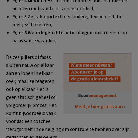
Pijler 4 Mindfulness:
in contact komen met het hier-en-
nu leven met aandacht zonder oordeel;
Pijler 5 Zelf als context:
een andere, flexibele relatie
met jezelf creëren;
Pijler 6 Waardegerichte actie:
dingen ondernemen op
basis van je waarden.
De zes pijlers of fases
sluiten nauw op elkaar
aan en lopen in elkaar
over, maar ze reageren
ook op elkaar. Het is
geen statisch geheel of
volgordelijk proces. Het
Meld je hier gratis aan ›
komt bijvoorbeeld vaak
voor dat een coachee
‘terugschiet’ in de neiging om controle te hebben over zijn
gedachten en gevoelens.