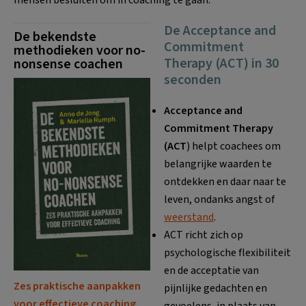
De Acceptance and
De bekendste
Commitment
methodieken voor no-
Therapy (ACT) in 30
nonsense coachen
seconden
Acceptance and
Commitment Therapy
(ACT
) helpt coachees om
belangrijke waarden te
ontdekken en daar naar te
leven, ondanks angst of
weerstand
.
ACT richt zich op
psychologische flexibiliteit
en de acceptatie van
Zes praktische aanpakken
pijnlijke gedachten en
voor effectieve coaching.
gevoelens, in plaats van