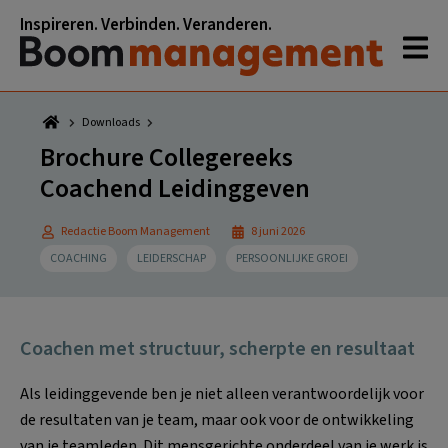
Spring
Door
Spring
Inspireren. Verbinden. Veranderen.
naar
naar
naar
de
de
de
hoofdnavigatie
hoofd
voettekst
inhoud
Downloads
Brochure Collegereeks
Coachend Leidinggeven
Redactie Boom Management
8 juni 2026
COACHING
LEIDERSCHAP
PERSOONLIJKE GROEI
Coachen met structuur, scherpte en resultaat
Als leidinggevende ben je niet alleen verantwoordelijk voor
de resultaten van je team, maar ook voor de ontwikkeling
van je teamleden. Dit mensgerichte onderdeel van je werk is