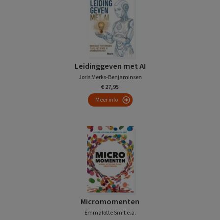
Leidinggeven met AI
Joris Merks-Benjaminsen
€ 27,95
Meer info
Micromomenten
Emmalotte Smit e.a.