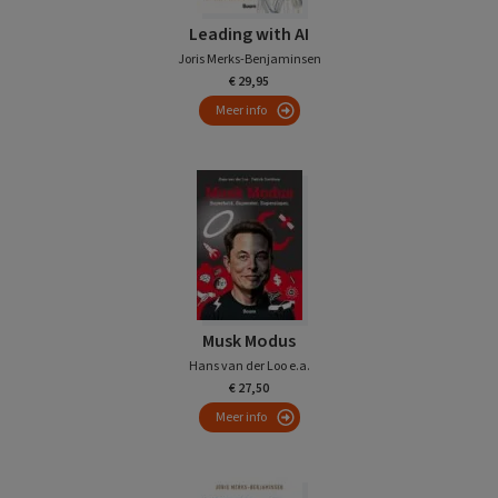
Leading with AI
Joris Merks-Benjaminsen
€ 29,95
Meer info
Musk Modus
Hans van der Loo e.a.
€ 27,50
Meer info