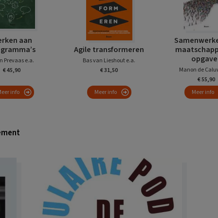
rken aan
Samenwerke
ogramma’s
Agile transformeren
maatschappe
opgave
n Prevaas e.a.
Bas van Lieshout e.a.
Manon de Caluw
€ 45,90
€ 31,50
€ 55,90
eer info
Meer info
Meer info
gement