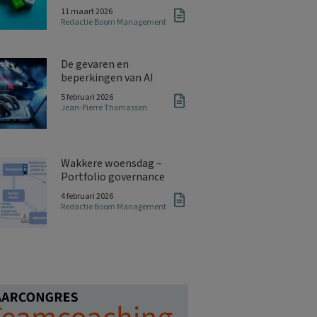
11 maart 2026
Redactie Boom Management
De gevaren en
beperkingen van AI
5 februari 2026
Jean-Pierre Thomassen
Wakkere woensdag –
Portfolio governance
4 februari 2026
Redactie Boom Management