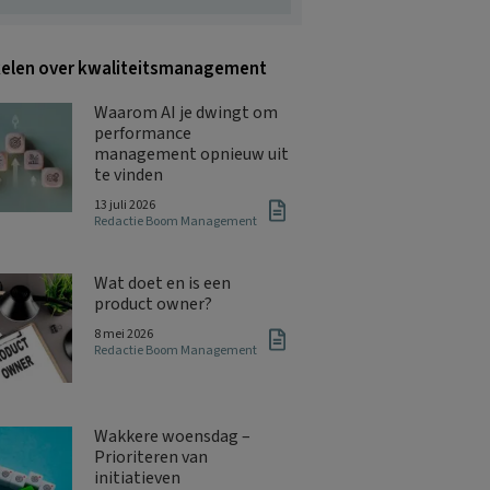
kelen over kwaliteitsmanagement
Waarom AI je dwingt om
performance
management opnieuw uit
te vinden
13 juli 2026
Redactie Boom Management
Wat doet en is een
product owner?
8 mei 2026
Redactie Boom Management
Wakkere woensdag –
Prioriteren van
initiatieven