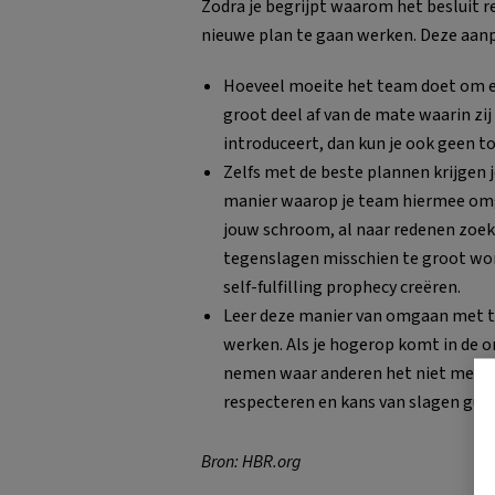
Zodra je begrijpt waarom het besluit r
nieuwe plan te gaan werken. Deze aanp
Hoeveel moeite het team doet om e
groot deel af van de mate waarin zij 
introduceert, dan kun je ook geen t
Zelfs met de beste plannen krijgen
manier waarop je team hiermee omg
jouw schroom, al naar redenen zoek
tegenslagen misschien te groot wo
self-fulfilling prophecy creëren.
Leer deze manier van omgaan met te
werken. Als je hogerop komt in de o
nemen waar anderen het niet mee een
respecteren en kans van slagen gun
Bron: HBR.org