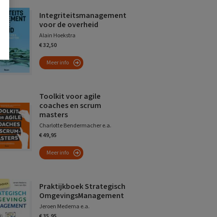
Integriteitsmanagement
voor de overheid
Alain Hoekstra
€ 32,50
Meer info
Toolkit voor agile
coaches en scrum
masters
Charlotte Bendermacher e.a.
€ 49,95
Meer info
Praktijkboek Strategisch
OmgevingsManagement
Jeroen Medema e.a.
€ 35,95