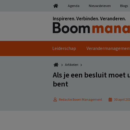
Spring
Door
Spring
Spring
Agenda
Nieuwsbrieven
Blogs
naar
naar
naar
naar
de
de
de
de
Inspireren. Verbinden. Veranderen.
hoofdnavigatie
hoofd
eerste
voettekst
inhoud
sidebar
Leiderschap
Verandermanagemen
Artikelen
Als je een besluit moet
bent
Redactie Boom Management
30 april 20