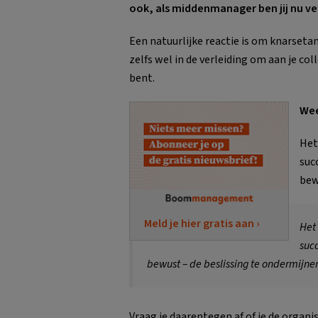
ook, als middenmanager ben jij nu ve
Een natuurlijke reactie is om knarseta
zelfs wel in de verleiding om aan je col
bent.
Wee
Het
suc
bew
Meld je hier gratis aan ›
Het
succ
bewust – de beslissing te ondermijne
Vraag je daarentegen af of je de organi