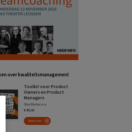
en over kwaliteitsmanagement
Toolkit voor Product
Owners en Product
Managers
Stas Pavlov e.a.
€ 49,95
Meer info