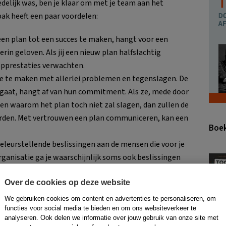
edelijk was, ben je klaar om met je team aan het
ak heeft een paar voordelen:
en plan tot een succes te maken, hangt voor een
erin geloven. Als jij een nieuw plan halfslachtig
opprestaties verwachten.
 je te maken met allerlei problemen en tegenslagen. De
aat, hangt af van hun commitment. Als ze, mede door
en waarom het plan toch niet zal slagen, dan zullen de
rden. Met vertrouwen een plan communiceren, kan een
Boek
leurstellende beslissingen aan de mensen die voor je
rganisatie ga je waarschijnlijk soms ook beslissingen
s zijn. Je wil dan ook dat zij jouw beslissingen
Over de cookies op deze website
nen.
We gebruiken cookies om content en advertenties te personaliseren, om
functies voor social media te bieden en om ons websiteverkeer te
analyseren. Ook delen we informatie over jouw gebruik van onze site met