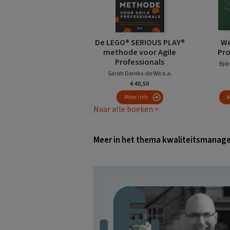
De LEGO® SERIOUS PLAY®
We
methode voor Agile
Pr
Professionals
Björ
Sarah Derriks-de Wit e.a.
€ 40,50
Meer info
M
Naar alle boeken >
Meer in het thema kwaliteitsmana