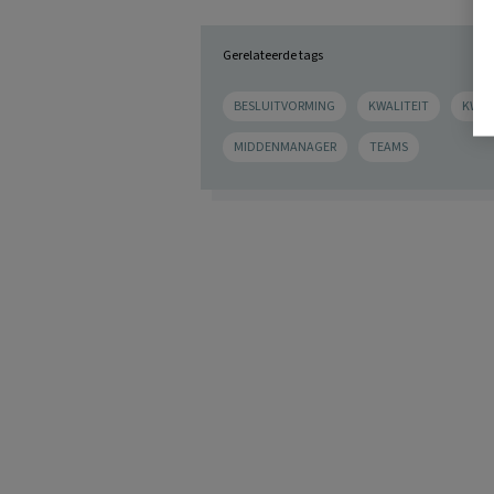
Gerelateerde tags
BESLUITVORMING
KWALITEIT
KWAL
MIDDENMANAGER
TEAMS