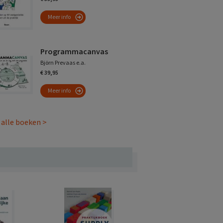
Meer info
Programmacanvas
Björn Prevaas e.a.
€ 39,95
Meer info
 alle boeken >