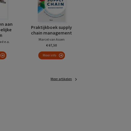
n aan
Praktijkboek supply
lijke
chain management
n
Marcel van Assen
é e.a.
€ 67,50
Meer info
Meer artikelen