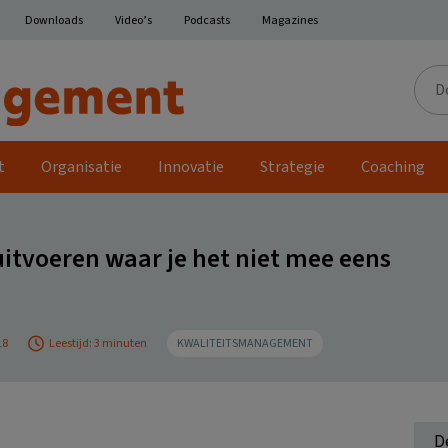
Downloads
Video’s
Podcasts
Magazines
Door
de
site
t
Organisatie
Innovatie
Strategie
Coaching
 uitvoeren waar je het niet mee eens
18
Leestijd: 3 minuten
KWALITEITSMANAGEMENT
D