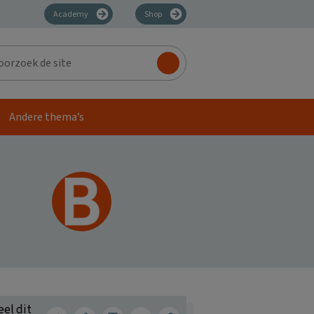
Academy
Shop
zoek
Andere thema’s
eel dit