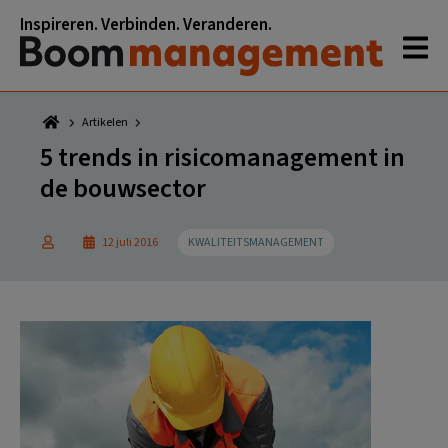
Spring
Door
Spring
Spring
Inspireren. Verbinden. Veranderen.
naar
naar
naar
naar
de
de
de
de
hoofdnavigatie
hoofd
eerste
voettekst
inhoud
sidebar
Artikelen
5 trends in risicomanagement in
de bouwsector
12 juli 2016
KWALITEITSMANAGEMENT