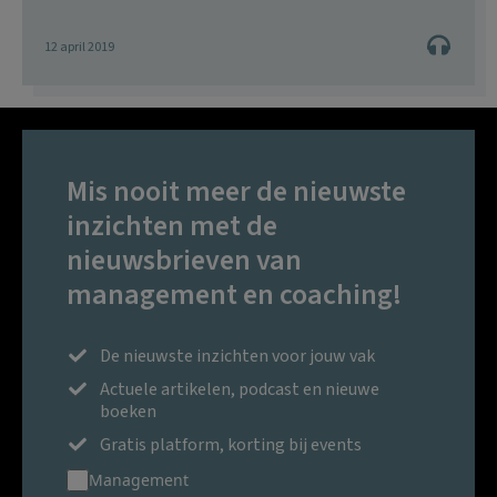
12 april 2019
Mis nooit meer de nieuwste
inzichten met de
nieuwsbrieven van
management en coaching!
De nieuwste inzichten voor jouw vak
Actuele artikelen, podcast en nieuwe
boeken
Gratis platform, korting bij events
Management