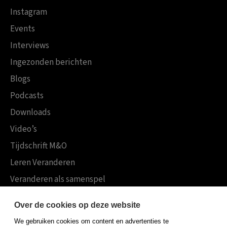
Instagram
Events
Interviews
Ingezonden berichten
Blogs
Podcasts
Downloads
Video’s
Tijdschrift M&O
Leren Veranderen
Veranderen als samenspel
Boekensites
Over de cookies op deze website
Koninklijke Boom uitgevers
We gebruiken cookies om content en advertenties te