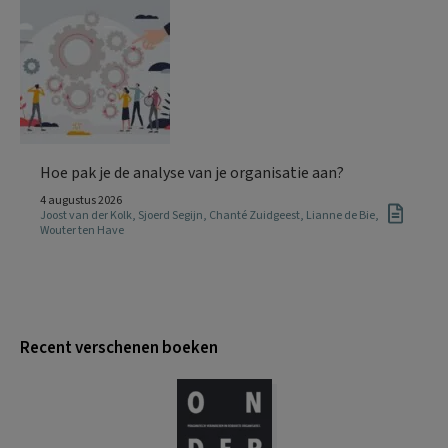
Hoe pak je de analyse van je organisatie aan?
4 augustus 2026
Joost van der Kolk
,
Sjoerd Segijn
,
Chanté Zuidgeest
,
Lianne de Bie
,
Wouter ten Have
Recent verschenen boeken