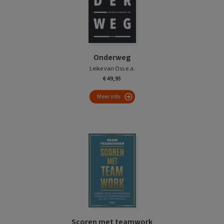
Onderweg
Leike van Oss e.a.
€ 49,95
Meer info
Scoren met teamwork