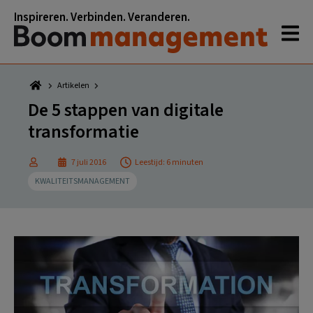
Spring
Door
Spring
Spring
Inspireren. Verbinden. Veranderen.
naar
naar
naar
naar
de
de
de
de
hoofdnavigatie
hoofd
eerste
voettekst
inhoud
sidebar
Artikelen
De 5 stappen van digitale
transformatie
7 juli 2016
Leestijd: 6 minuten
KWALITEITSMANAGEMENT