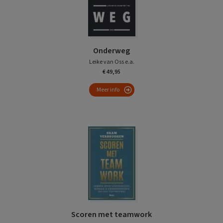
Onderweg
Leike van Oss e.a.
€ 49,95
Meer info
Scoren met teamwork