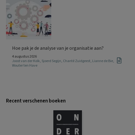
Hoe pak je de analyse van je organisatie aan?
4 augustus 2026
Joost van der Kolk
,
Sjoerd Segijn
,
Chanté Zuidgeest
,
Lianne de Bie
,
Wouter ten Have
Recent verschenen boeken