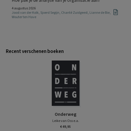
Hoe pak je de analyse van je organisatie aan?
4 augustus 2026
Joost van der Kolk
,
Sjoerd Segijn
,
Chanté Zuidgeest
,
Lianne de Bie
,
Wouter ten Have
Recent verschenen boeken
Onderweg
Leike van Oss e.a.
€ 49,95