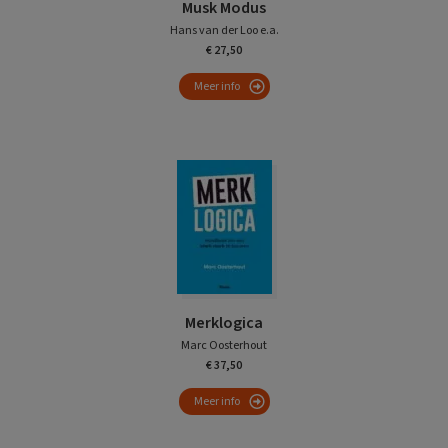
Musk Modus
Hans van der Loo e.a.
€ 27,50
Meer info
Merklogica
Marc Oosterhout
€ 37,50
Meer info