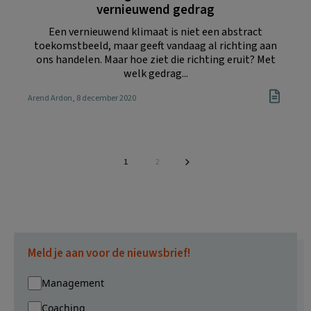
vernieuwend gedrag
Een vernieuwend klimaat is niet een abstract
toekomstbeeld, maar geeft vandaag al richting aan
ons handelen. Maar hoe ziet die richting eruit? Met
welk gedrag...
Arend Ardon
, 8 december 2020
Pagina
Pagina
1
2
Meld je aan voor de nieuwsbrief!
Management
Coaching