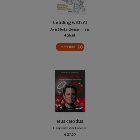
Leading with AI
Joris Merks-Benjaminsen
€ 29,95
Meer info
Musk Modus
Hans van der Loo e.a.
€ 27,50