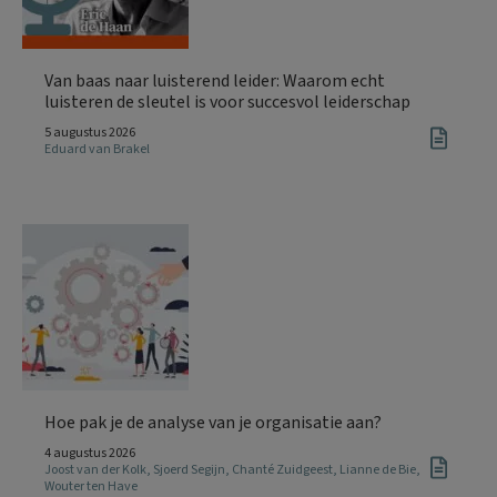
Van baas naar luisterend leider: Waarom echt
luisteren de sleutel is voor succesvol leiderschap
5 augustus 2026
Eduard van Brakel
Hoe pak je de analyse van je organisatie aan?
4 augustus 2026
Joost van der Kolk
,
Sjoerd Segijn
,
Chanté Zuidgeest
,
Lianne de Bie
,
Wouter ten Have