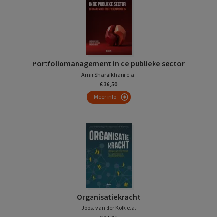
Portfoliomanagement in de publieke sector
Amir Sharafkhani e.a.
€ 36,50
Meer info
Organisatiekracht
Joost van der Kolk e.a.