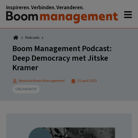
Spring
Door
Spring
Spring
Inspireren. Verbinden. Veranderen.
naar
naar
naar
naar
de
de
de
de
hoofdnavigatie
hoofd
eerste
voettekst
inhoud
sidebar
Podcasts
Boom Management Podcast:
Deep Democracy met Jitske
Kramer
Redactie Boom Management
25 april 2025
ORGANISATIE