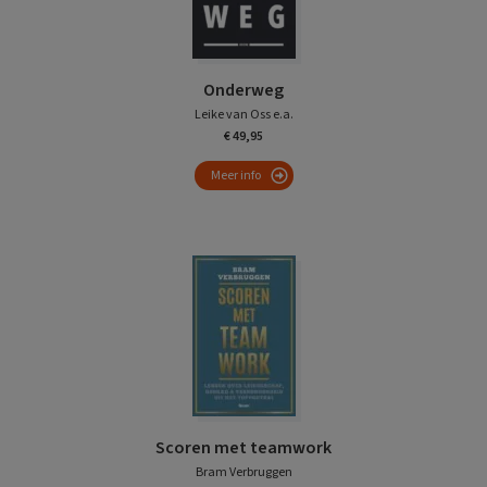
Onderweg
Leike van Oss e.a.
€ 49,95
Meer info
Scoren met teamwork
Bram Verbruggen