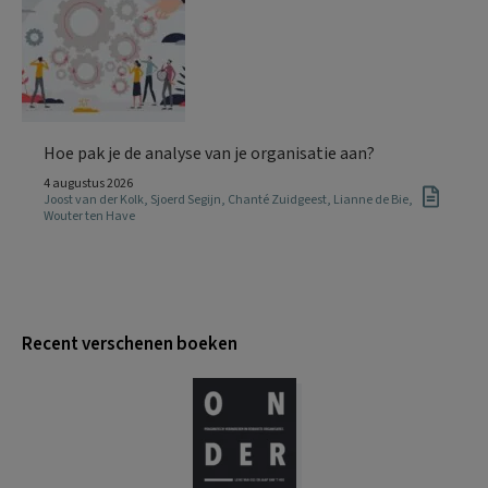
Hoe pak je de analyse van je organisatie aan?
4 augustus 2026
Joost van der Kolk
,
Sjoerd Segijn
,
Chanté Zuidgeest
,
Lianne de Bie
,
Wouter ten Have
Recent verschenen boeken