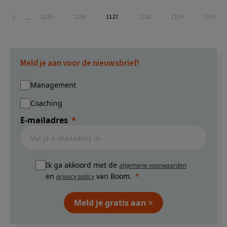
Pagina
Pagina
Pagina
Pagina
Pagina
Pagina
Pagina
1
1125
1126
1127
1128
1129
1130
Interim
…
pagina's
zijn
weggelaten
Meld je aan voor de nieuwsbrief!
Management
Coaching
E-mailadres
Ik ga akkoord met de
algemene voorwaarden
en
van Boom.
privacy policy
Meld je gratis aan >