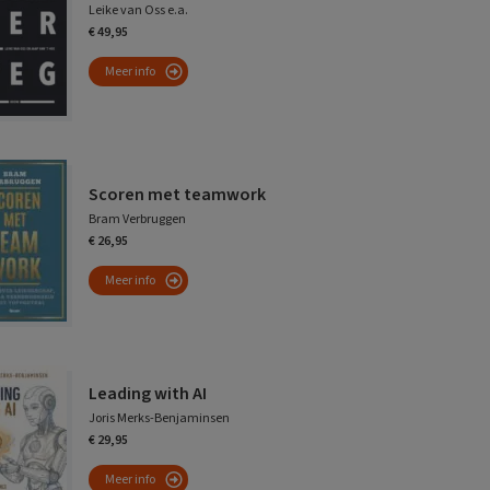
Leike van Oss e.a.
€ 49,95
Meer info
Scoren met teamwork
Bram Verbruggen
€ 26,95
Meer info
Leading with AI
Joris Merks-Benjaminsen
€ 29,95
Meer info