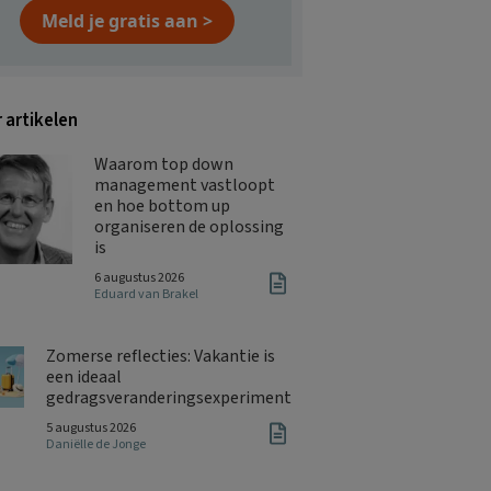
Meld je gratis aan >
 artikelen
Waarom top down
management vastloopt
en hoe bottom up
organiseren de oplossing
is
6 augustus 2026
Eduard van Brakel
Zomerse reflecties: Vakantie is
een ideaal
gedragsveranderingsexperiment
5 augustus 2026
Daniëlle de Jonge