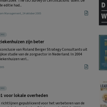
onderzoek 'The ISO Survey of Certifications' doen. De
e editie had...
Boom Management
, 24 oktober 2005
ORIE
ziekenhuizen zijn beter
e conclusie van Roland Berger Strategy Consultants uit
ijkse studie van de zorgsector in Nederland. In 2004
iekenhuizen verl...
2005
ORIE
01 voor lokale overheden
t richtlijnen gepubliceerd voor het verbeteren van de