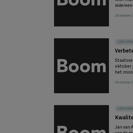
iedereen 
28 oktober 
GEEN CATEG
Verbet
Staatsse
oktober 
het minis
28 oktober 
GEEN CATEG
Kwalite
Jan van 
van de ma