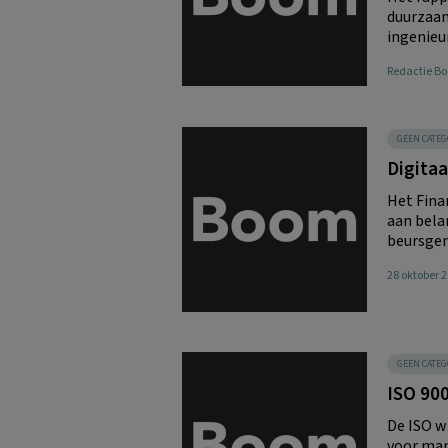
duurzaam
ingenieu
Redactie 
GEEN CATEG
Digitaa
Het Fina
aan bela
beursgeno
28 oktober 
GEEN CATEG
ISO 900
De ISO w
voor man