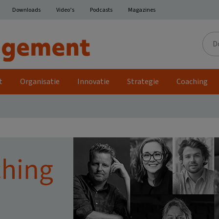
Downloads
Video’s
Podcasts
Magazines
Door
de
site
t
Organisatie
Innovatie
Strategie
Coaching