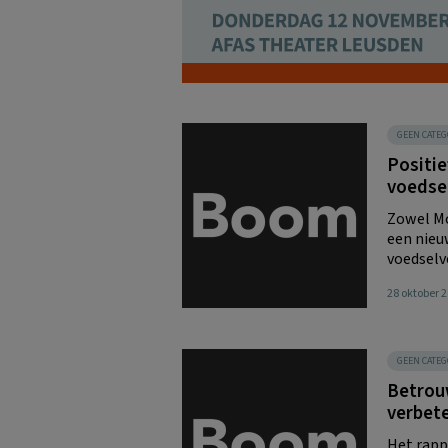
GEEN CATEG
Positi
voedsel
Zowel Mc
een nieu
voedselve
28 oktober 
GEEN CATEG
Betrou
verbet
Het rapp