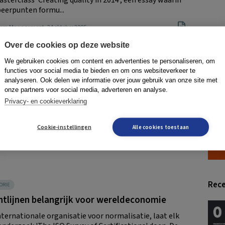
speerpunten formu...
Boom Management
, 24 oktober 2005
Over de cookies op deze website
We gebruiken cookies om content en advertenties te personaliseren, om
functies voor social media te bieden en om ons websiteverkeer te
ORIE
analyseren. Ook delen we informatie over jouw gebruik van onze site met
s Intelligence Award
onze partners voor social media, adverteren en analyse.
Privacy- en cookieverklaring
oktober 2005 kunnen organisaties zich weer inschrijven
Business Intelligence Award, een prijs voor de 'meest
nte organisatie...
Cookie-instellingen
Alle cookies toestaan
ats
, 24 oktober 2005
Rece
ORIE
htlijnen belangrijk voor wereldeconomie
nternationale organisatie voor normalisatie, laat elk