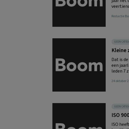
jaar het 
veertiend
Redactie 
GEEN CATEG
Kleine 
Dat is d
een jaarl
leden 7 z
24 oktober 
GEEN CATEG
ISO 90
ISO heef