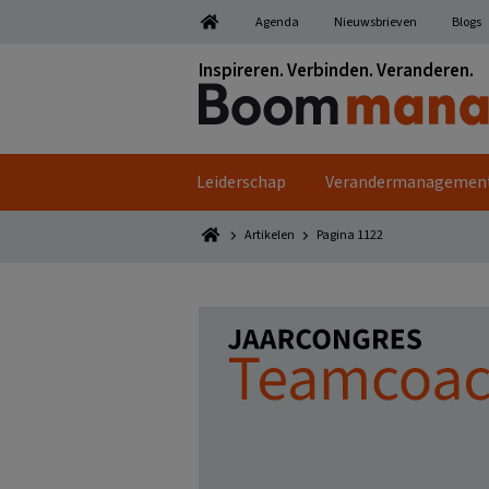
Spring
Door
Spring
Spring
Agenda
Nieuwsbrieven
Blogs
naar
naar
naar
naar
de
de
de
de
Inspireren. Verbinden. Veranderen.
hoofdnavigatie
hoofd
eerste
voettekst
inhoud
sidebar
Leiderschap
Verandermanagemen
Artikelen
Pagina 1122