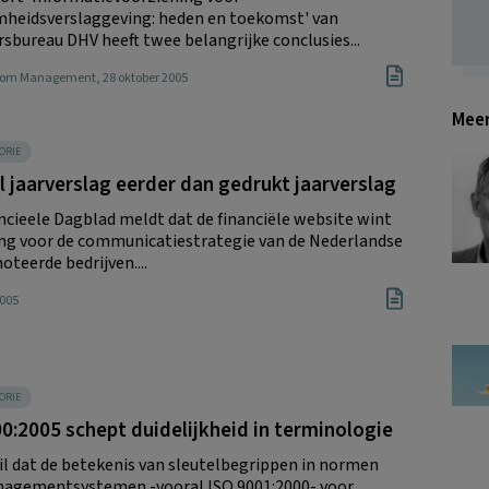
heidsverslaggeving: heden en toekomst' van
rsbureau DHV heeft twee belangrijke conclusies...
Boom Management
, 28 oktober 2005
Meer
ORIE
l jaarverslag eerder dan gedrukt jaarverslag
ncieele Dagblad meldt dat de financiële website wint
ng voor de communicatiestrategie van de Nederlandse
teerde bedrijven....
2005
ORIE
0:2005 schept duidelijkheid in terminologie
il dat de betekenis van sleutelbegrippen in normen
agementsystemen -vooral ISO 9001:2000- voor