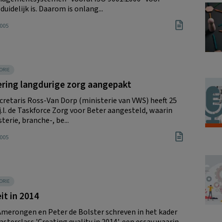
duidelijk is. Daarom is onlang...
2005
ORIE
ering langdurige zorg aangepakt
cretaris Ross-Van Dorp (ministerie van VWS) heeft 25
j.l. de Taskforce Zorg voor Beter aangesteld, waarin
terie, branche-, be...
2005
ORIE
it in 2014
Amerongen en Peter de Bolster schreven in het kader
sterclass 'Creating quality in 2014', een essay waarin