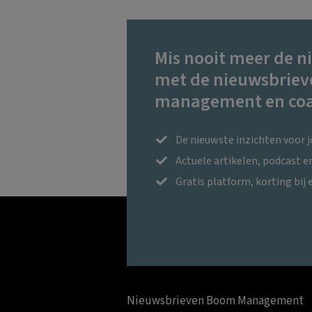
Mis nooit meer de n
met de nieuwsbriev
management en coa
De nieuwste inzichten voor 
Actuele artikelen, podcast 
Gratis platform, korting bij 
Nieuwsbrieven Boom Management