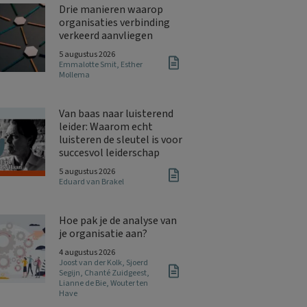
Drie manieren waarop
organisaties verbinding
verkeerd aanvliegen
5 augustus 2026
Emmalotte Smit
,
Esther
Mollema
Van baas naar luisterend
leider: Waarom echt
luisteren de sleutel is voor
succesvol leiderschap
5 augustus 2026
Eduard van Brakel
Hoe pak je de analyse van
je organisatie aan?
4 augustus 2026
Joost van der Kolk
,
Sjoerd
Segijn
,
Chanté Zuidgeest
,
Lianne de Bie
,
Wouter ten
Have