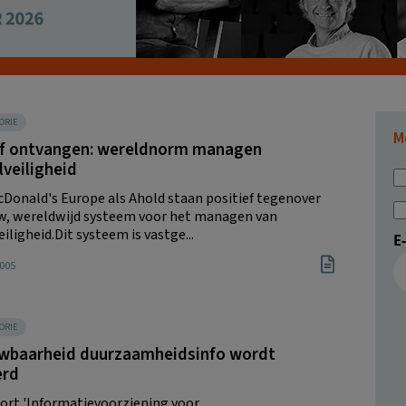
ORIE
M
ef ontvangen: wereldnorm managen
veiligheid
Donald's Europe als Ahold staan positief tegenover
w, wereldwijd systeem voor het managen van
iligheid.Dit systeem is vastge...
E
2005
ORIE
wbaarheid duurzaamheidsinfo wordt
erd
ort 'Informatievoorziening voor