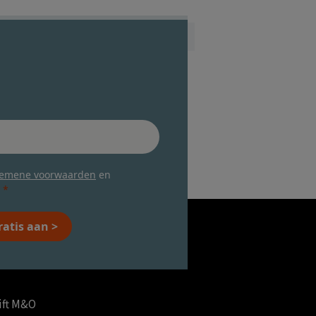
gemene voorwaarden
en
ratis aan >
ift M&O