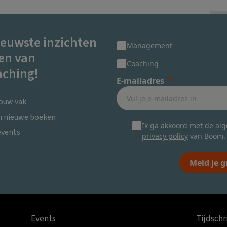
ieuwste inzichten
Management
en van
Coaching
ching!
E-mailadres
jouw vak
en nieuwe boeken
Ik ga akkoord met de
al
events
privacy policy
van Boom.
Meld je g
Events
Tijdschr