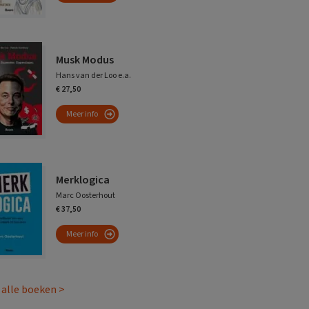
Musk Modus
Hans van der Loo e.a.
€ 27,50
Meer info
Merklogica
Marc Oosterhout
€ 37,50
Meer info
 alle boeken >