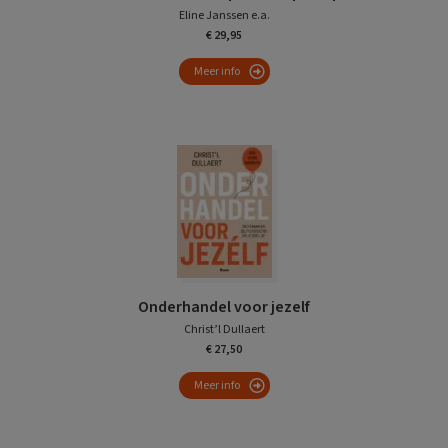
Eline Janssen e.a.
€ 29,95
Meer info
Onderhandel voor jezelf
Christ’l Dullaert
€ 27,50
Meer info