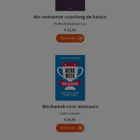
No-nonsense coaching de basics
Yvette Konjanan e.a.
€ 22,50
Meer info
Werkweek voor winnaars
Colin Cleeren
€ 24,95
Meer info