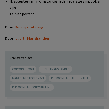
Ik accepteer mijn omstandigheden zoals ze zijn, ook al
zijn
ze niet perfect.
Bron:
De corporate yogi
Door:
Judith Manshanden
Gerelateerde tags
CORPORATE YOGI
JUDITH MANSHANDEN
MANAGEMENTBOEK 2023
PERSOONLIJKE EFFECTIVITEIT
PERSOONLIJKE ONTWIKKELING