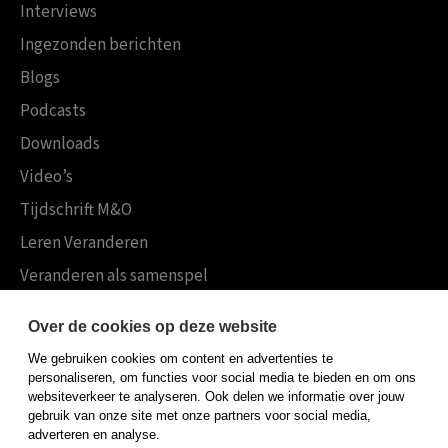
Interviews
Ingezonden berichten
Blogs
Podcasts
Downloads
Video’s
Tijdschrift M&O
Leren Veranderen
Veranderen als samenspel
Boekensites
Over de cookies op deze website
Koninklijke Boom uitgevers
We gebruiken cookies om content en advertenties te
Boom Psychologie
personaliseren, om functies voor social media te bieden en om ons
websiteverkeer te analyseren. Ook delen we informatie over jouw
Boom Hoger Onderwijs
gebruik van onze site met onze partners voor social media,
adverteren en analyse.