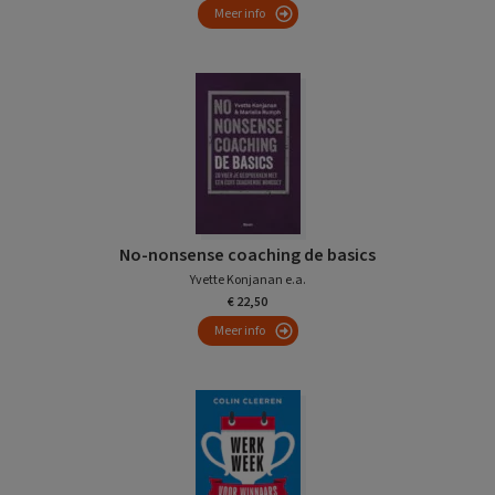
Meer info
No-nonsense coaching de basics
Yvette Konjanan e.a.
€ 22,50
Meer info