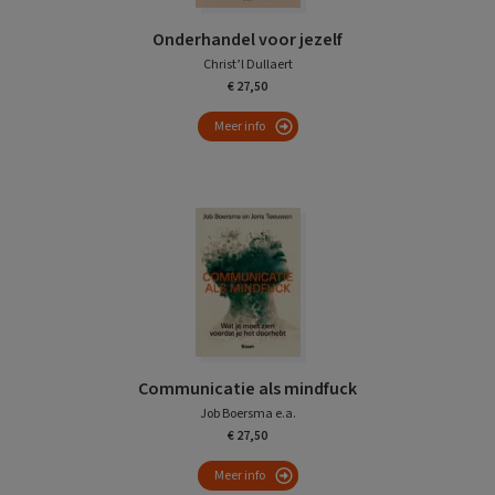
Onderhandel voor jezelf
Christ’l Dullaert
€ 27,50
Meer info
Communicatie als mindfuck
Job Boersma e.a.
€ 27,50
Meer info