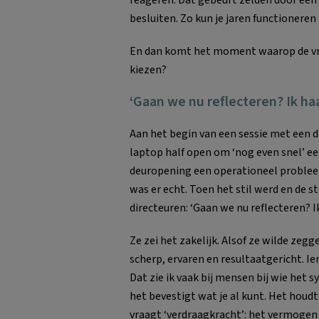
reageren. Dat gebeurt zelden door één 
besluiten. Zo kun je jaren functioneren
En dan komt het moment waarop de vraa
kiezen?
‘Gaan we nu reflecteren? Ik haa
Aan het begin van een sessie met een d
laptop half open om ‘nog even snel’ ee
deuropening een operationeel problee
was er echt. Toen het stil werd en de 
directeuren: ‘Gaan we nu reflecteren? Ik
Ze zei het zakelijk. Alsof ze wilde ze
scherp, ervaren en resultaatgericht. I
Dat zie ik vaak bij mensen bij wie het
het bevestigt wat je al kunt. Het houdt
vraagt ‘verdraagkracht’: het vermogen