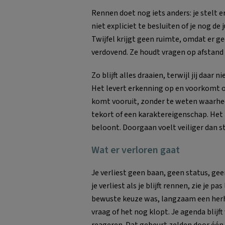
Rennen doet nog iets anders: je stelt er
niet expliciet te besluiten of je nog de 
Twijfel krijgt geen ruimte, omdat er g
verdovend. Ze houdt vragen op afstand 
Zo blijft alles draaien, terwijl jij daar
Het levert erkenning op en voorkomt on
komt vooruit, zonder te weten waarheen
tekort of een karaktereigenschap. Het 
beloont. Doorgaan voelt veiliger dan s
Wat er verloren gaat
Je verliest geen baan, geen status, gee
je verliest als je blijft rennen, zie je p
bewuste keuze was, langzaam een herha
vraag of het nog klopt. Je agenda blijf