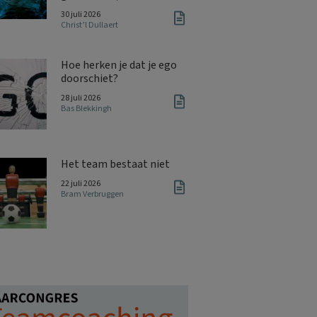
30 juli 2026
Christ’l Dullaert
Hoe herken je dat je ego
doorschiet?
28 juli 2026
Bas Blekkingh
Het team bestaat niet
22 juli 2026
Bram Verbruggen