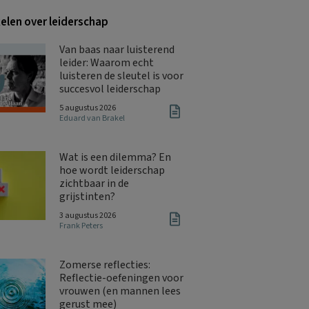
kelen over leiderschap
Van baas naar luisterend
leider: Waarom echt
luisteren de sleutel is voor
succesvol leiderschap
5 augustus 2026
Eduard van Brakel
Wat is een dilemma? En
hoe wordt leiderschap
zichtbaar in de
grijstinten?
3 augustus 2026
Frank Peters
Zomerse reflecties:
Reflectie-oefeningen voor
vrouwen (en mannen lees
gerust mee)