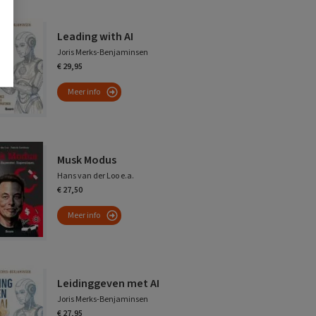
Leading with AI
Joris Merks-Benjaminsen
€ 29,95
Meer info
Musk Modus
Hans van der Loo e.a.
€ 27,50
Meer info
Leidinggeven met AI
Joris Merks-Benjaminsen
€ 27,95