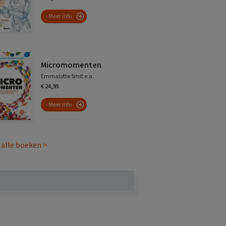
Meer info
Micromomenten
Emmalotte Smit e.a.
€ 24,95
Meer info
 alle boeken >