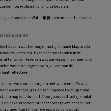
verkeerde beslissing, maar door het uitblijven van
 zonder nog expliciet richting te bepalen.
g zich aandient: Wat blijf jij doen om niet te hoeven
t reflecteren’
irectieteam was het nog onrustig. Iemand klapte zijn
n mail te versturen. Twee anderen stonden in de
m af te ronden. Iedereen was aanwezig, maar niemand
stoelen werden aangeschoven, zei een van de
 haat reflecteren.’
ggen: laten we vooral doorgaan met wat werkt. Ze was
emand die mentaal gezien een ‘lopende to-dolijst’ was.
 systeem nog functioneert. Doorgaan voelt veilig, omdat
 je op bekend terrein. Stilstaan vraagt iets anders. Het
 om vragen toe te laten die nog geen antwoord