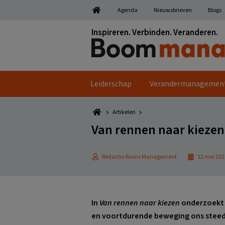
Spring
Door
Spring
Spring
Agenda
Nieuwsbrieven
Blogs
naar
naar
naar
naar
de
de
de
de
Inspireren. Verbinden. Veranderen.
hoofdnavigatie
hoofd
eerste
voettekst
inhoud
sidebar
Leiderschap
Verandermanagemen
Artikelen
Van rennen naar kiezen:
Redactie Boom Management
12 mei 202
In
Van rennen naar kiezen
onderzoekt 
en voortdurende beweging ons steed