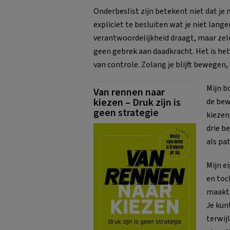
Onderbeslist zijn betekent niet dat je 
expliciet te besluiten wat je niet lange
verantwoordelijkheid draagt, maar zeld
geen gebrek aan daadkracht. Het is het 
van controle. Zolang je blijft bewegen, 
Mijn b
Van rennen naar
kiezen – Druk zijn is
de bew
geen strategie
kiezen
drie b
als pa
Mijn e
en toc
maakt 
Je kun
terwijl