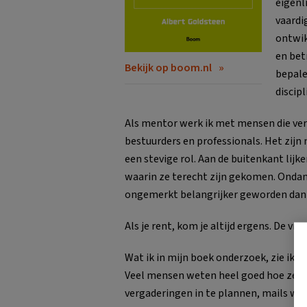
eigenl
vaardi
ontwik
en bet
Bekijk op boom.nl
bepale
discip
Als mentor werk ik met mensen die ve
bestuurders en professionals. Het zij
een stevige rol. Aan de buitenkant lij
waarin ze terecht zijn gekomen. Ondan
ongemerkt belangrijker geworden dan 
Als je rent, kom je altijd ergens. De vra
Wat ik in mijn boek onderzoek, zie ik 
Veel mensen weten heel goed hoe ze hu
vergaderingen in te plannen, mails we