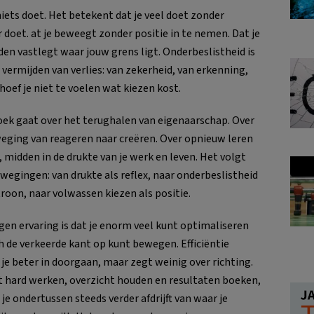
niets doet. Het betekent dat je veel doet zonder
r doet. at je beweegt zonder positie in te nemen. Dat je
en vastlegt waar jouw grens ligt. Onderbeslistheid is
vermijden van verlies: van zekerheid, van erkenning,
hoef je niet te voelen wat kiezen kost.
oek gaat over het terughalen van eigenaarschap. Over
eging van reageren naar creëren. Over opnieuw leren
, midden in de drukte van je werk en leven. Het volgt
ewegingen: van drukte als reflex, naar onderbeslistheid
troon, naar volwassen kiezen als positie.
igen ervaring is dat je enorm veel kunt optimaliseren
h de verkeerde kant op kunt bewegen. Efficiëntie
je beter in doorgaan, maar zegt weinig over richting.
t hard werken, overzicht houden en resultaten boeken,
 je ondertussen steeds verder afdrijft van waar je