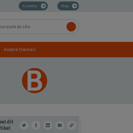
Academy
Shop
zoek
Andere thema’s
eel dit
tikel