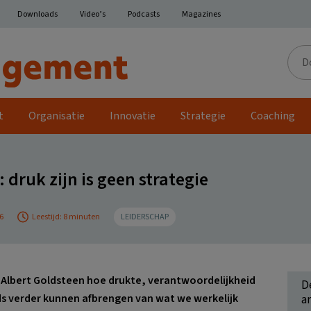
Downloads
Video’s
Podcasts
Magazines
Door
de
site
t
Organisatie
Innovatie
Strategie
Coaching
 druk zijn is geen strategie
6
Leestijd: 8 minuten
LEIDERSCHAP
Albert Goldsteen hoe drukte, verantwoordelijkheid
D
s verder kunnen afbrengen van wat we werkelijk
ar