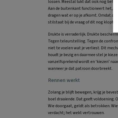
lossen. Meestal lukt dat ook nog behoo
Aan de buitenkant functioneert het, ma
dragen wat er op je afkomt. Omdat and
stilstaat bij de vraag of dit nog klopt.
Drukte is verraderlijk. Drukte beschermt
Tegen teleurstelling. Tegen de confronta
niet te voelen wat je verliest. Dit mec
houdt je bezig en daarmee stel je kieze
vanzelfsprekend wordt en ‘kiezen’ naar
wanneer je dat patroon doorbreekt.
Rennen werkt
Zolang je blijft bewegen, krijg je beves
boel draaiende. Dat geeft voldoening. 
Wie doorgaat, geldt als betrokken. Wie
verdacht; het wekt vertrouwen.