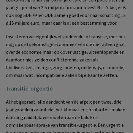
jaar gespreid van 2,5 miljard euro voor Invest NL. Zeker, er is
ook nog SDE ++ en ODE samen goed voor naar schatting 12
à 15 miljard euro, maar daar is al een bestemming voor.
Investeren we eigenlijk wel voldoende in transitie, met het
oog op de toekomstige economie? Een die niet alleen gaat
over de economie maar ook over lastige, uiteenlopende en
daardoor niet zelden conflicterende zaken als
biodiversiteit, energie, zorg, boeren, onderwijs, economie,
om maar wat incompatibele zaken bij elkaar te zetten.
Transitie-urgentie
Al het gepraat, alle aandacht van de afgelopen twee, drie
jaar voor duurzaamheid, het klimaat en circulariteit maken
één ding duidelijk: we moeten aan de bak. Er is
onmiskenbaar sprake van transitie-urgentie. Een urgentie
die zich op korte en op lange termijn moet vertalen in een