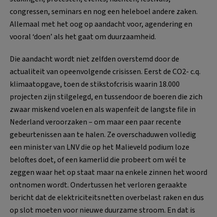
congressen, seminars en nog een heleboel andere zaken.
Allemaal met het oog op aandacht voor, agendering en
vooral ‘doen’ als het gaat om duurzaamheid.
Die aandacht wordt niet zelfden overstemd door de
actualiteit van opeenvolgende crisissen. Eerst de CO2- c.q.
klimaatopgave, toen de stikstofcrisis waarin 18.000
projecten zijn stilgelegd, en tussendoor de boeren die zich
zwaar miskend voelen en als wapenfeit de langste file in
Nederland veroorzaken – om maar een paar recente
gebeurtenissen aan te halen. Ze overschaduwen volledig
een minister van LNV die op het Malieveld podium loze
beloftes doet, of een kamerlid die probeert om wél te
zeggen waar het op staat maar na enkele zinnen het woord
ontnomen wordt. Ondertussen het verloren geraakte
bericht dat de elektriciteitsnetten overbelast raken en dus
op slot moeten voor nieuwe duurzame stroom. En dat is