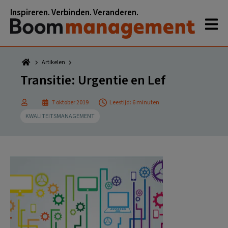
Spring
Door
Spring
Spring
Inspireren. Verbinden. Veranderen.
naar
naar
naar
naar
de
de
de
de
hoofdnavigatie
hoofd
eerste
voettekst
inhoud
sidebar
Artikelen
Transitie: Urgentie en Lef
7 oktober 2019
Leestijd: 6 minuten
KWALITEITSMANAGEMENT