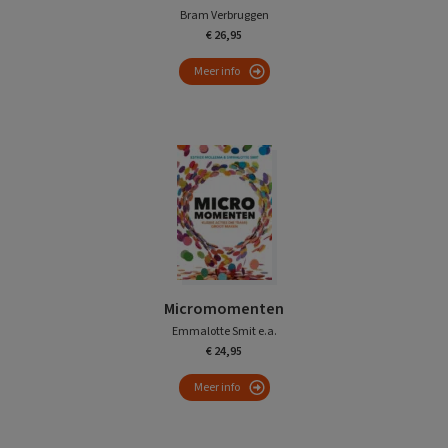
Bram Verbruggen
€ 26,95
Meer info
Micromomenten
Emmalotte Smit e.a.
€ 24,95
Meer info