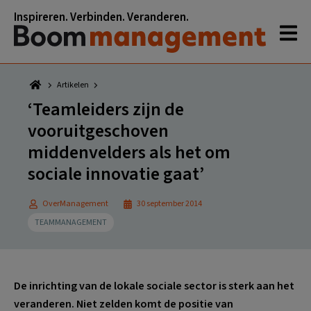
Spring
Door
Spring
Spring
Inspireren. Verbinden. Veranderen.
naar
naar
naar
naar
de
de
de
de
hoofdnavigatie
hoofd
eerste
voettekst
inhoud
sidebar
Artikelen
‘Teamleiders zijn de
vooruitgeschoven
middenvelders als het om
sociale innovatie gaat’
OverManagement
30 september 2014
TEAMMANAGEMENT
De inrichting van de lokale sociale sector is sterk aan het
veranderen. Niet zelden komt de positie van