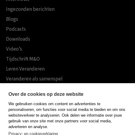
Ingezonden berichten
Blogs
Podcasts
Downloads
Video’s
Tijdschrift M&O
Leren Veranderen
Veranderen als samenspel
Boekensites
Over de cookies op deze website
Koninklijke Boom uitgevers
We gebruiken cookies om content en advertenties te
Boom Psychologie
personaliseren, om functies voor social media te bieden en om ons
websiteverkeer te analyseren. Ook delen we informatie over jouw
Boom Hoger Onderwijs
gebruik van onze site met onze partners voor social media,
adverteren en analyse.
Privacy- en cookieverklaring