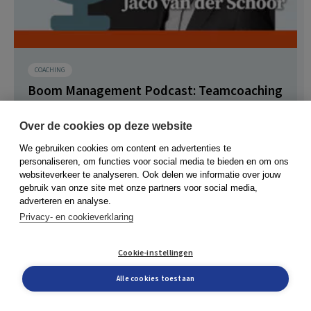
COACHING
Boom Management Podcast: Teamcoaching
met Jaco van der Schoor
Over de cookies op deze website
Waarom je als teamcoach ook eens niet in de
We gebruiken cookies om content en advertenties te
onderstroom moet duiken. Hoe je komt tot goede
personaliseren, om functies voor social media te bieden en om ons
samenwerking....
websiteverkeer te analyseren. Ook delen we informatie over jouw
gebruik van onze site met onze partners voor social media,
adverteren en analyse.
Redactie Boom Management
Privacy- en cookieverklaring
18 april 2025
Cookie-instellingen
Alle cookies toestaan