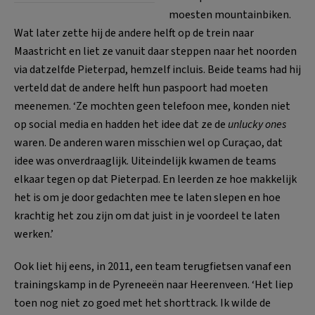
moesten mountainbiken.
Wat later zette hij de andere helft op de trein naar
Maastricht en liet ze vanuit daar steppen naar het noorden
via datzelfde Pieterpad, hemzelf incluis. Beide teams had hij
verteld dat de andere helft hun paspoort had moeten
meenemen. ‘Ze mochten geen telefoon mee, konden niet
op social media en hadden het idee dat ze de
unlucky ones
waren. De anderen waren misschien wel op Curaçao, dat
idee was onverdraaglijk. Uiteindelijk kwamen de teams
elkaar tegen op dat Pieterpad. En leerden ze hoe makkelijk
het is om je door gedachten mee te laten slepen en hoe
krachtig het zou zijn om dat juist in je voordeel te laten
werken.’
Ook liet hij eens, in 2011, een team terugfietsen vanaf een
trainingskamp in de Pyreneeën naar Heerenveen. ‘Het liep
toen nog niet zo goed met het shorttrack. Ik wilde de