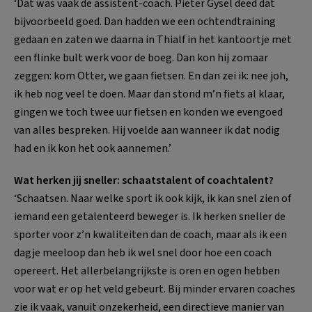
‘Dat was vaak de assistent-coach. Pieter Gysel deed dat
bijvoorbeeld goed. Dan hadden we een ochtendtraining
gedaan en zaten we daarna in Thialf in het kantoortje met
een flinke bult werk voor de boeg. Dan kon hij zomaar
zeggen: kom Otter, we gaan fietsen. En dan zei ik: nee joh,
ik heb nog veel te doen. Maar dan stond m’n fiets al klaar,
gingen we toch twee uur fietsen en konden we evengoed
van alles bespreken. Hij voelde aan wanneer ik dat nodig
had en ik kon het ook aannemen.’
Wat herken jij sneller: schaatstalent of coachtalent?
‘Schaatsen. Naar welke sport ik ook kijk, ik kan snel zien of
iemand een getalenteerd beweger is. Ik herken sneller de
sporter voor z’n kwaliteiten dan de coach, maar als ik een
dagje meeloop dan heb ik wel snel door hoe een coach
opereert. Het allerbelangrijkste is oren en ogen hebben
voor wat er op het veld gebeurt. Bij minder ervaren coaches
zie ik vaak, vanuit onzekerheid, een directieve manier van