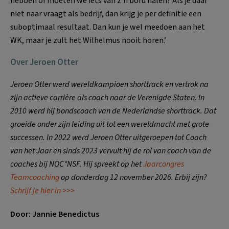
hebben of moeten we iets van z’n bord halen? Als je daar
niet naar vraagt als bedrijf, dan krijg je per definitie een
suboptimaal resultaat. Dan kun je wel meedoen aan het
WK, maar je zult het Wilhelmus nooit horen.’
Over Jeroen Otter
Jeroen Otter werd wereldkampioen shorttrack en vertrok na
zijn actieve carrière als coach naar de Verenigde Staten. In
2010 werd hij bondscoach van de Nederlandse shorttrack. Dat
groeide onder zijn leiding uit tot een wereldmacht met grote
successen. In 2022 werd Jeroen Otter uitgeroepen tot Coach
van het Jaar en sinds 2023 vervult hij de rol van coach van de
coaches bij NOC*NSF. Hij spreekt op het
Jaarcongres
Teamcoaching
op donderdag 12 november 2026. Erbij zijn?
Schrijf je hier in >>>
Door: Jannie Benedictus