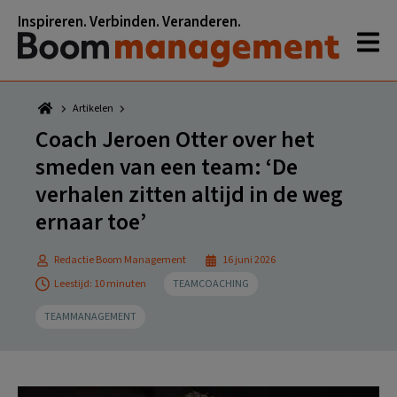
Spring
Door
Spring
Spring
Inspireren. Verbinden. Veranderen.
naar
naar
naar
naar
de
de
de
de
hoofdnavigatie
hoofd
eerste
voettekst
inhoud
sidebar
Artikelen
Coach Jeroen Otter over het
smeden van een team: ‘De
verhalen zitten altijd in de weg
ernaar toe’
Redactie Boom Management
16 juni 2026
Leestijd: 10 minuten
TEAMCOACHING
TEAMMANAGEMENT