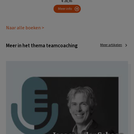
€ 28,95
Meer info
Naar alle boeken >
Meer in het thema teamcoaching
Meer artikelen