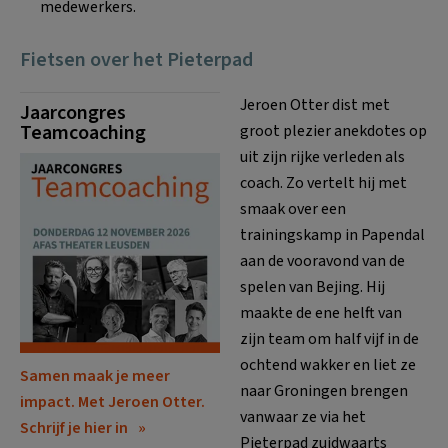
medewerkers.
Fietsen over het Pieterpad
Jeroen Otter dist met
Jaarcongres
Teamcoaching
groot plezier anekdotes op
uit zijn rijke verleden als
coach. Zo vertelt hij met
smaak over een
trainingskamp in Papendal
aan de vooravond van de
spelen van Bejing. Hij
maakte de ene helft van
zijn team om half vijf in de
ochtend wakker en liet ze
Samen maak je meer
naar Groningen brengen
impact. Met Jeroen Otter.
vanwaar ze via het
Schrijf je hier in
Pieterpad zuidwaarts