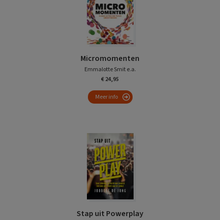
Micromomenten
Emmalotte Smit e.a.
€ 24,95
Meer info
Stap uit Powerplay