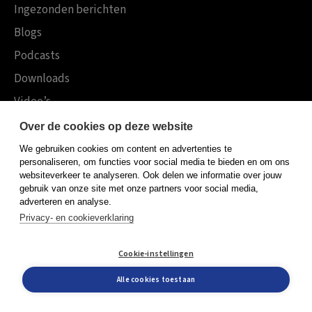
Ingezonden berichten
Blogs
Podcasts
Downloads
Video’s
Tijdschrift M&O
Over de cookies op deze website
Leren Veranderen
We gebruiken cookies om content en advertenties te
personaliseren, om functies voor social media te bieden en om ons
Veranderen als samenspel
websiteverkeer te analyseren. Ook delen we informatie over jouw
gebruik van onze site met onze partners voor social media,
Boekensites
adverteren en analyse.
Koninklijke Boom uitgevers
Privacy- en cookieverklaring
Boom Psychologie
Cookie-instellingen
Boom Hoger Onderwijs
Alle cookies toestaan