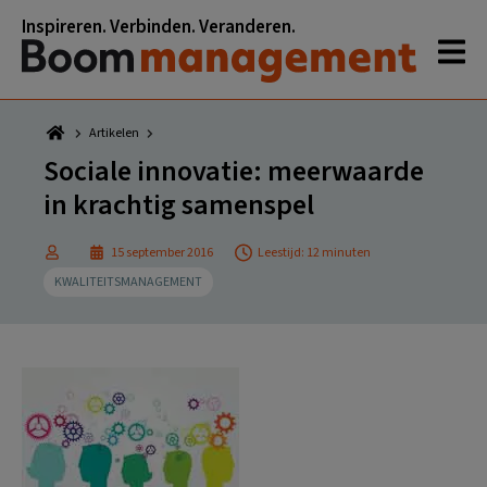
Spring
Door
Spring
Spring
Inspireren. Verbinden. Veranderen.
naar
naar
naar
naar
de
de
de
de
hoofdnavigatie
hoofd
eerste
voettekst
inhoud
sidebar
Artikelen
Sociale innovatie: meerwaarde
in krachtig samenspel
15 september 2016
Leestijd: 12 minuten
KWALITEITSMANAGEMENT