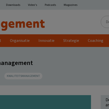
Downloads
Video’s
Podcasts
Magazines
Door
de
site
t
Organisatie
Innovatie
Strategie
Coaching
management
KWALITEITSMANAGEMENT
D
ar