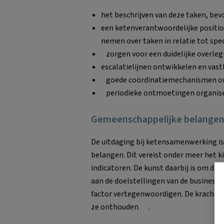
het beschrijven van deze taken, be
een ketenverantwoordelijke position
nemen over taken in relatie tot spec
zorgen voor een duidelijke overleg
escalatielijnen ontwikkelen en vast
goede coördinatiemechanismen on
periodieke ontmoetingen organise
Gemeenschappelijke belange
De uitdaging bij ketensamenwerking is
belangen. Dit vereist onder meer het k
indicatoren. De kunst daarbij is om die
aan de doelstellingen van de businesss
factor vertegenwoordigen. De kracht zit
ze onthouden .