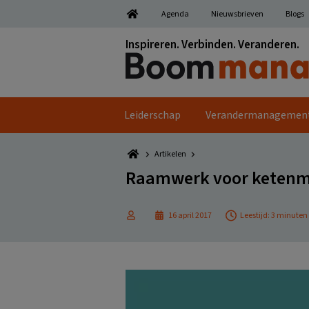
Spring
Door
Spring
Spring
Agenda
Nieuwsbrieven
Blogs
naar
naar
naar
naar
de
de
de
de
Inspireren. Verbinden. Veranderen.
hoofdnavigatie
hoofd
eerste
voettekst
inhoud
sidebar
Leiderschap
Verandermanagemen
Artikelen
Raamwerk voor keten
16 april 2017
Leestijd: 3 minuten