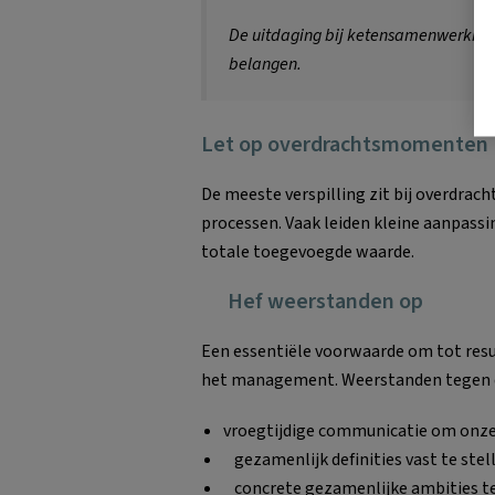
De uitdaging bij ketensamenwerking 
belangen.
Let op overdrachtsmomenten
De meeste verspilling zit bij overdrac
processen. Vaak leiden kleine aanpassin
totale toegevoegde waarde.
Hef weerstanden op
Een essentiële voorwaarde om tot resu
het management. Weerstanden tegen 
vroegtijdige communicatie om onz
gezamenlijk definities vast te ste
concrete gezamenlijke ambities te