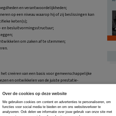
voegdheden en verantwoordelijkheden;
eren op een niveau waarop hij of zij beslissingen kan
ifieke keten(s);
- en besluitvormingsstructuur;
leggen;
twikkelen om zaken af te stemmen;
ren.
n
 het creëren van een basis voor gemeenschappelijke
iezen en ontwikkelen van de juiste prestatie-
 indicatoren te selecteren die enerzijds gekoppeld zijn
trategie en die anderzijds een gemeenschappelijke
Over de cookies op deze website
 daarbij in de eenvoud: hou ze helder, dan kan iedereen
We gebruiken cookies om content en advertenties te personaliseren, om
functies voor social media te bieden en om ons websiteverkeer te
analyseren. Ook delen we informatie over jouw gebruik van onze site met