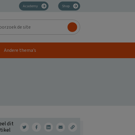
Academy
Shop
zoek
Andere thema’s
eel dit
tikel