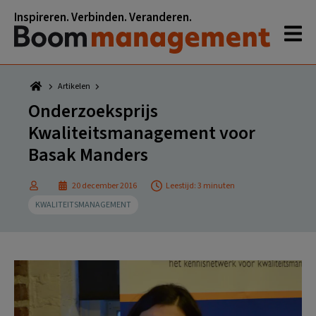
Spring
Door
Spring
Spring
Inspireren. Verbinden. Veranderen.
naar
naar
naar
naar
de
de
de
de
hoofdnavigatie
hoofd
eerste
voettekst
inhoud
sidebar
Artikelen
Onderzoeksprijs
Kwaliteitsmanagement voor
Basak Manders
20 december 2016
Leestijd: 3 minuten
KWALITEITSMANAGEMENT