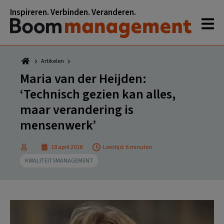
Spring
Door
Spring
Spring
Inspireren. Verbinden. Veranderen.
naar
naar
naar
naar
de
de
de
de
hoofdnavigatie
hoofd
eerste
voettekst
inhoud
sidebar
Artikelen
Maria van der Heijden:
‘Technisch gezien kan alles,
maar verandering is
mensenwerk’
18 april 2018
Leestijd: 6 minuten
KWALITEITSMANAGEMENT