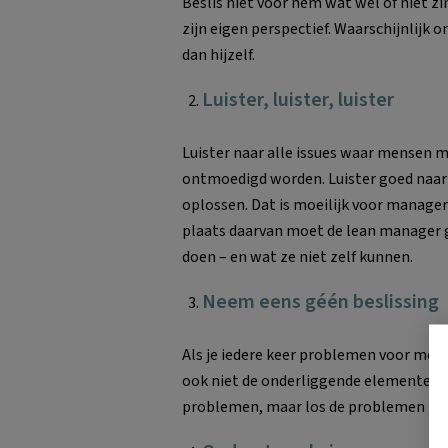
Beslis niet voor hem wat wel of niet zi
zijn eigen perspectief. Waarschijnlijk o
dan hijzelf.
Luister, luister, luister
Luister naar alle issues waar mensen
ontmoedigd worden. Luister goed naar 
oplossen. Dat is moeilijk voor manager
plaats daarvan moet de lean manager 
doen – en wat ze niet zelf kunnen.
Neem eens géén beslissing
Als je iedere keer problemen voor mense
ook niet de onderliggende elementen v
problemen, maar los de problemen nie