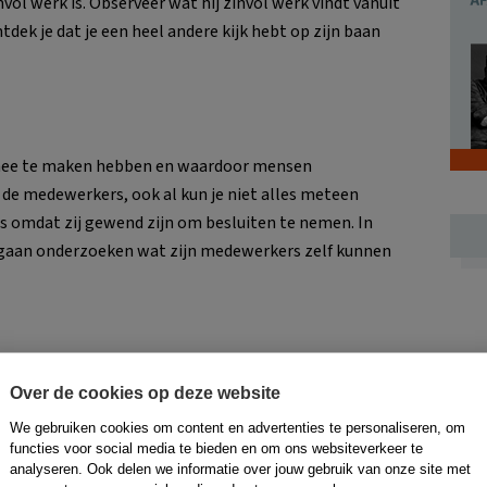
nvol werk is. Observeer wat hij zinvol werk vindt vanuit
ntdek je dat je een heel andere kijk hebt op zijn baan
 mee te maken hebben en waardoor mensen
de medewerkers, ook al kun je niet alles meteen
s omdat zij gewend zijn om besluiten te nemen. In
gaan onderzoeken wat zijn medewerkers zelf kunnen
n oplost, dan leren ze daar zelf niets van. Ze zien dan
Over de cookies op deze website
an hun baan en de bedoeling ervan. Luister naar de
We gebruiken cookies om content en advertenties te personaliseren, om
t allemaal meteen zelf op.
functies voor social media te bieden en om ons websiteverkeer te
analyseren. Ook delen we informatie over jouw gebruik van onze site met