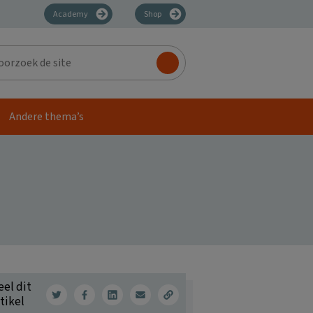
Academy
Shop
zoek
Andere thema’s
eel dit
tikel