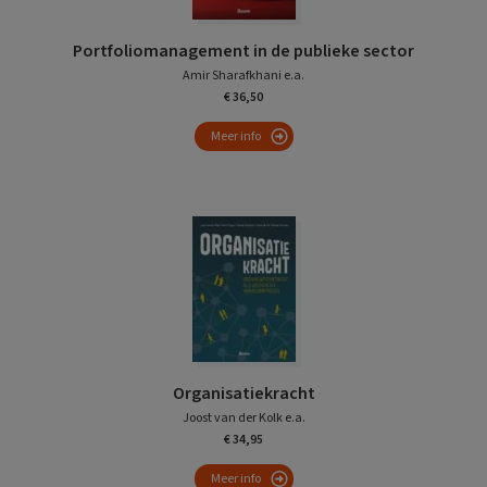
Portfoliomanagement in de publieke sector
Amir Sharafkhani e.a.
€ 36,50
Meer info
Organisatiekracht
Joost van der Kolk e.a.
€ 34,95
Meer info