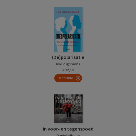
(De)polarisatie
Ivo Brughmans
€ 32,50
Meer info
In voor- en tegenspoed
Danielle Braun