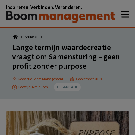
Spring
Door
Spring
Spring
Inspireren. Verbinden. Veranderen.
naar
naar
naar
naar
de
de
de
de
hoofdnavigatie
hoofd
eerste
voettekst
inhoud
sidebar
Artikelen
Lange termijn waardecreatie
vraagt om Samensturing – geen
profit zonder purpose
Redactie Boom Management
4 december 2018
Leestijd: 6 minuten
ORGANISATIE