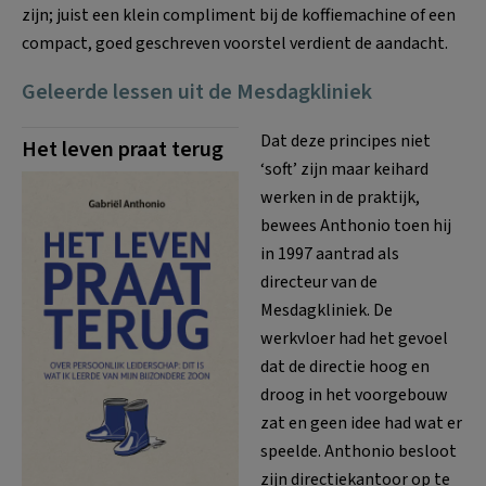
zijn; juist een klein compliment bij de koffiemachine of een
compact, goed geschreven voorstel verdient de aandacht.
Geleerde lessen uit de Mesdagkliniek
Dat deze principes niet
Het leven praat terug
‘soft’ zijn maar keihard
werken in de praktijk,
bewees Anthonio toen hij
in 1997 aantrad als
directeur van de
Mesdagkliniek
. De
werkvloer had het gevoel
dat de directie hoog en
droog in het voorgebouw
zat en geen idee had wat er
speelde
. Anthonio besloot
zijn directiekantoor op te