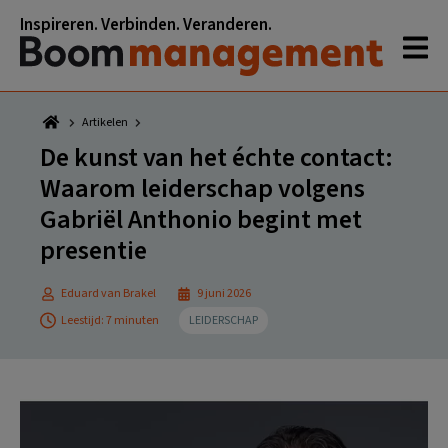
Spring
Door
Spring
Spring
Inspireren. Verbinden. Veranderen.
naar
naar
naar
naar
de
de
de
de
hoofdnavigatie
hoofd
eerste
voettekst
inhoud
sidebar
Artikelen
De kunst van het échte contact:
Waarom leiderschap volgens
Gabriël Anthonio begint met
presentie
Eduard van Brakel
9 juni 2026
Leestijd: 7 minuten
LEIDERSCHAP