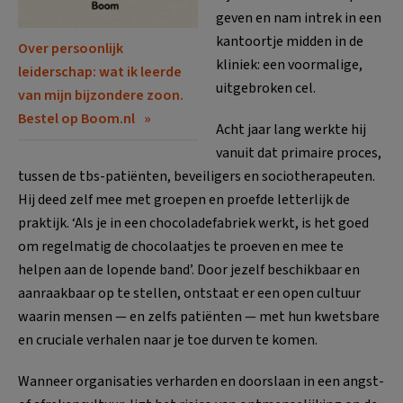
geven en nam intrek in een
kantoortje midden in de
Over persoonlijk
kliniek: een voormalige,
leiderschap: wat ik leerde
uitgebroken cel
.
van mijn bijzondere zoon.
Bestel op Boom.nl
Acht jaar lang werkte hij
vanuit dat primaire proces,
tussen de tbs-patiënten, beveiligers en sociotherapeuten
.
Hij deed zelf mee met groepen en proefde letterlijk de
praktijk
. ‘Als je in een chocoladefabriek werkt, is het goed
om regelmatig de chocolaatjes te proeven en mee te
helpen aan de lopende band’
. Door jezelf beschikbaar en
aanraakbaar op te stellen, ontstaat er een open cultuur
waarin mensen — en zelfs patiënten — met hun kwetsbare
en cruciale verhalen naar je toe durven te komen
.
Wanneer organisaties verharden en doorslaan in een angst-