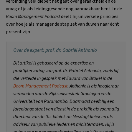
verbinding veel dieper: het gaat over geraaktheid en de
vraag of je als leidinggevende nog aanraakbaar bent
. In de
Boom Management Podcast
deelt hij universele principes
over hoe je als manager de stap zet van duwen naar écht
present zijn
.
Over de expert: prof. dr. Gabriël Anthonio
Dit artikel is gebaseerd op de expertise en
praktijkervaring van prof. dr. Gabriël Anthonio, zoals hij
die vertelde in gesprek met Eduard van Brakel in de
Boom Management Podcast
. Anthonio is als hoogleraar
verbonden aan de Rijksuniversiteit Groningen en de
Universiteit van Paramaribo. Daarnaast heeft hij een
jarenlange staat van dienst in de praktijk als voormalig
directeur van de tbs-kliniek de Mesdagkliniek en als
adviseur van publieke leiders en ministerraden. Hij is
auteur van managementbestsellers zoals
De sleutels