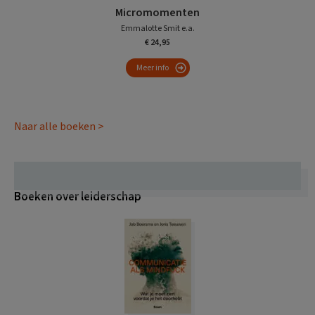
Micromomenten
Emmalotte Smit e.a.
€ 24,95
Meer info
Naar alle boeken >
Boeken over leiderschap