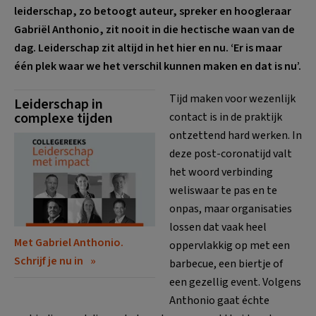
leiderschap, zo betoogt auteur, spreker en hoogleraar
Gabriël Anthonio, zit nooit in die hectische waan van de
dag. Leiderschap zit altijd in het hier en nu. ‘Er is maar
één plek waar we het verschil kunnen maken en dat is nu’.
Tijd maken voor wezenlijk
Leiderschap in
complexe tijden
contact is in de praktijk
ontzettend hard werken
. In
deze post-coronatijd valt
het woord verbinding
weliswaar te pas en te
onpas, maar organisaties
lossen dat vaak heel
Met Gabriel Anthonio.
oppervlakkig op met een
Schrijf je nu in
barbecue, een biertje of
een gezellig event
. Volgens
Anthonio gaat échte