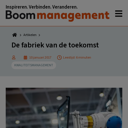
Spring
Door
Spring
Spring
Inspireren. Verbinden. Veranderen.
naar
naar
naar
naar
de
de
de
de
hoofdnavigatie
hoofd
eerste
voettekst
inhoud
sidebar
Artikelen
De fabriek van de toekomst
10 januari 2017
Leestijd: 6 minuten
KWALITEITSMANAGEMENT