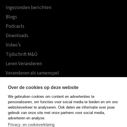
Ingezonden berichten
Blogs
Podcasts
Downloads
Video’s
Tijdschrift M&O
Leren Veranderen
Veranderen als samenspel
Boekensites
Over de cookies op deze website
Koninklijke Boom uitgevers
We gebruiken cookies om content en advertenties te
Boom Psychologie
personaliseren, om functies voor social media te bieden en om ons
websiteverkeer te analyseren. Ook delen we informatie over jouw
Boom Hoger Onderwijs
gebruik van onze site met onze partners voor social media,
adverteren en analyse.
Privacy- en cookieverklaring