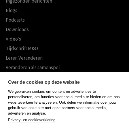
Ingezonden berichten
Blogs
Podcasts
Downloads
Video’s
Tijdschrift M&O
Leren Veranderen
Veranderen als samenspel
Boekensites
Over de cookies op deze website
Koninklijke Boom uitgevers
We gebruiken cookies om content en advertenties te
Boom Psychologie
personaliseren, om functies voor social media te bieden en om ons
websiteverkeer te analyseren. Ook delen we informatie over jouw
Boom Hoger Onderwijs
gebruik van onze site met onze partners voor social media,
adverteren en analyse.
Privacy- en cookieverklaring