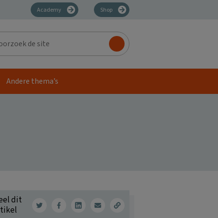
Academy
Shop
zoek
Andere thema’s
eel dit
tikel