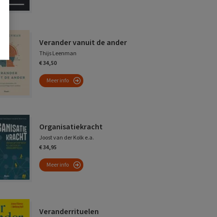
Verander vanuit de ander
Thijs Leenman
€ 34,50
Meer info
Organisatiekracht
Joost van der Kolk e.a.
€ 34,95
Meer info
Veranderrituelen