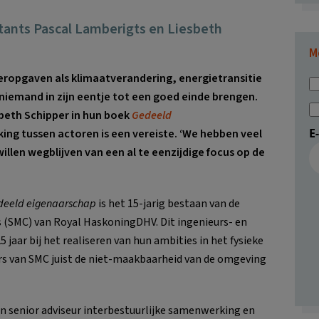
tants Pascal Lamberigts en Liesbeth
M
ropgaven als klimaatverandering, energietransitie
 niemand in zijn eentje tot een goed einde brengen.
sbeth Schipper in hun boek
Gedeeld
E
ing tussen actoren is een vereiste. ‘We hebben veel
len wegblijven van een al te eenzijdige focus op de
eeld eigenaarschap
is het 15-jarig bestaan van de
(SMC) van Royal HaskoningDHV. Dit ingenieurs- en
 jaar bij het realiseren van hun ambities in het fysieke
rs van SMC juist de niet-maakbaarheid van de omgeving
en senior adviseur interbestuurlijke samenwerking en