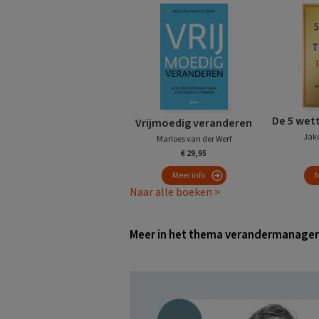
De 5 wett
Vrijmoedig veranderen
Jako
Marloes van der Werf
€ 29,95
Meer info
M
Naar alle boeken >
Meer in het thema verandermanage