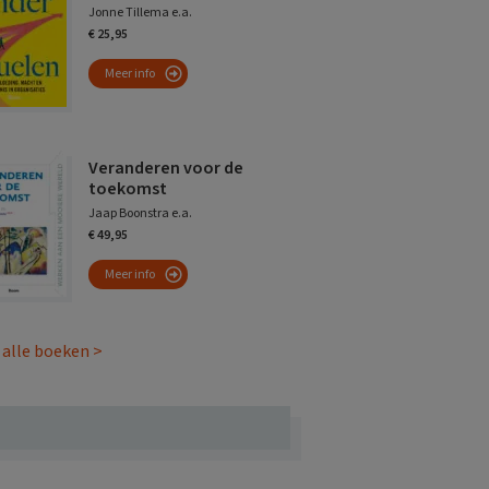
Jonne Tillema e.a.
€ 25,95
Meer info
Veranderen voor de
toekomst
Jaap Boonstra e.a.
€ 49,95
Meer info
 alle boeken >