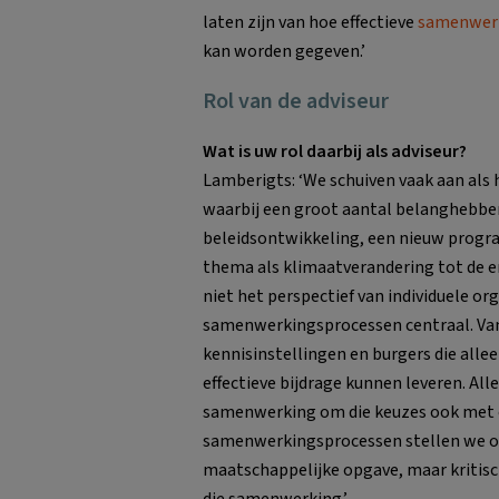
laten zijn van hoe effectieve
samenwer
kan worden gegeven.’
Rol van de adviseur
Wat is uw rol daarbij als adviseur?
Lamberigts: ‘We schuiven vaak aan als
waarbij een groot aantal belanghebben
beleidsontwikkeling, een nieuw progra
thema als klimaatverandering tot de e
niet het perspectief van individuele o
samenwerkingsprocessen centraal. Van 
kennisinstellingen en burgers die all
effectieve bijdrage kunnen leveren. Al
samenwerking om die keuzes ook met el
samenwerkingsprocessen stellen we ons o
maatschappelijke opgave, maar kritisc
die samenwerking.’