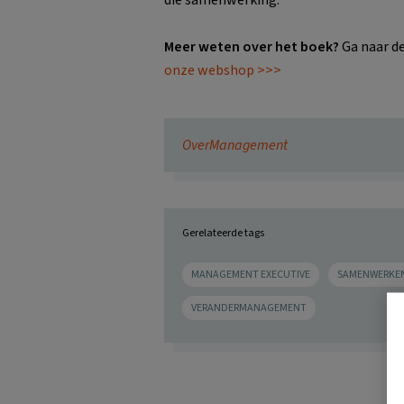
Meer weten over het boek?
Ga naar de
onze webshop >>>
OverManagement
Gerelateerde tags
MANAGEMENT EXECUTIVE
SAMENWERKE
VERANDERMANAGEMENT