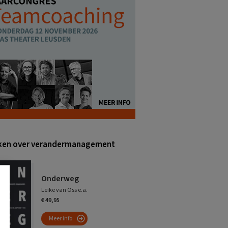
ken over verandermanagement
Onderweg
Leike van Oss e.a.
€ 49,95
Meer info