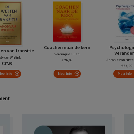
Coachen naar de kern
Psychologi
en van transitie
verande
Veronique Kilian
b van Wielink
Antonie van Nistel
€ 24,95
€ 27,95
€ 34,90
eer info
Meer info
Meer info
ment