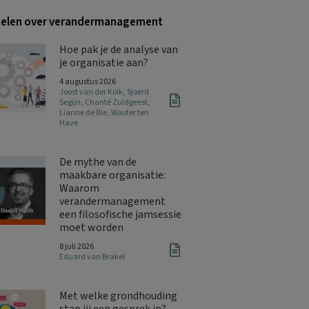
kelen over verandermanagement
Hoe pak je de analyse van
je organisatie aan?
4 augustus 2026
Joost van der Kolk
,
Sjoerd
Segijn
,
Chanté Zuidgeest
,
Lianne de Bie
,
Wouter ten
Have
De mythe van de
maakbare organisatie:
Waarom
verandermanagement
een filosofische jamsessie
moet worden
8 juli 2026
Eduard van Brakel
Met welke grondhouding
stap jij een gesprek in?