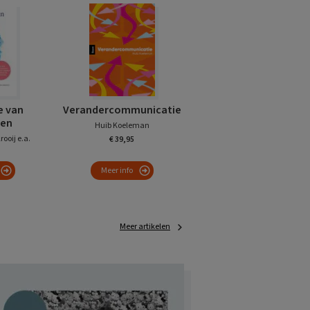
e van
Verandercommunicatie
ren
Huib Koeleman
rooij e.a.
€ 39,95
Meer info
Meer artikelen