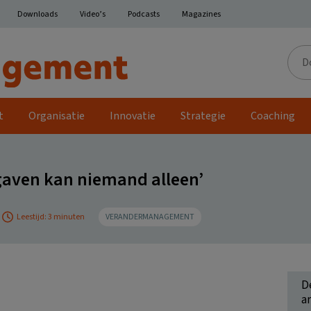
Downloads
Video’s
Podcasts
Magazines
Door
de
site
t
Organisatie
Innovatie
Strategie
Coaching
aven kan niemand alleen’
Leestijd: 3 minuten
VERANDERMANAGEMENT
D
ar