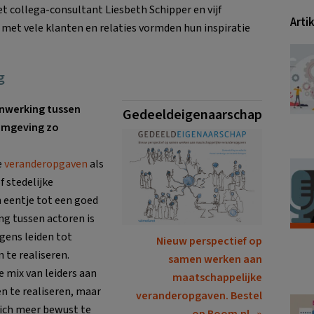
t collega-consultant Liesbeth Schipper en vijf
Arti
 met vele klanten en relaties vormden hun inspiratie
g
nwerking tussen
Gedeeldeigenaarschap
fomgeving zo
e
veranderopgaven
als
f stedelijke
 eentje tot een goed
g tussen actoren is
lgens leiden tot
Nieuw perspectief op
 te realiseren.
samen werken aan
 mix van leiders aan
maatschappelijke
n te realiseren, maar
veranderopgaven. Bestel
 zich meer bewust te
op Boom.nl