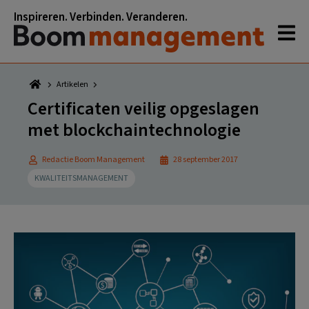
Spring
Door
Spring
Spring
Inspireren. Verbinden. Veranderen.
naar
naar
naar
naar
de
de
de
de
hoofdnavigatie
hoofd
eerste
voettekst
inhoud
sidebar
Artikelen
Certificaten veilig opgeslagen
met blockchaintechnologie
Redactie Boom Management
28 september 2017
KWALITEITSMANAGEMENT