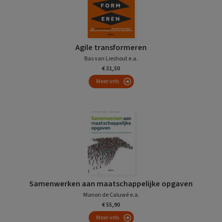
Agile transformeren
Bas van Lieshout e.a.
€ 31,50
Meer info
Samenwerken aan maatschappelijke opgaven
Manon de Caluwé e.a.
€ 55,90
Meer info