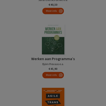
Sarah Derriks-de Wit e.a.
€ 40,50
Meer info
Werken aan Programma’s
Björn Prevaas e.a.
€ 45,90
Meer info