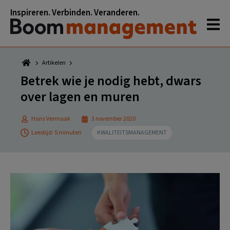
Spring
Door
Spring
Spring
Inspireren. Verbinden. Veranderen.
naar
naar
naar
naar
de
de
de
de
hoofdnavigatie
hoofd
eerste
voettekst
inhoud
sidebar
Artikelen
Betrek wie je nodig hebt, dwars
over lagen en muren
Hans Vermaak
3 november 2020
Leestijd: 5 minuten
KWALITEITSMANAGEMENT