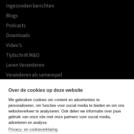
Ingezonden berichten
Blogs
Podcasts
Downloads
Video’s
Tijdschrift M&O
Leren Veranderen
Veranderen als samenspel
Boekensites
Over de cookies op deze website
Koninklijke Boom uitgevers
We gebruiken cookies om content en advertenties te
Boom Psychologie
personaliseren, om functies voor social media te bieden en om ons
websiteverkeer te analyseren. Ook delen we informatie over jouw
Boom Hoger Onderwijs
gebruik van onze site met onze partners voor social media,
adverteren en analyse.
Privacy- en cookieverklaring