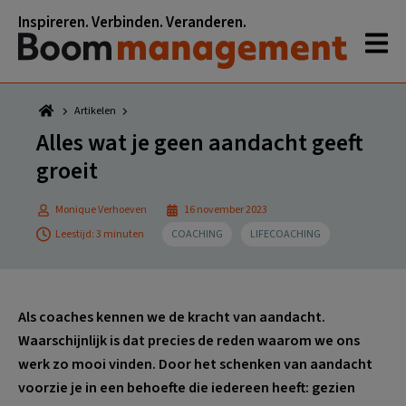
Spring
Door
Spring
Spring
Inspireren. Verbinden. Veranderen.
naar
naar
naar
naar
de
de
de
de
hoofdnavigatie
hoofd
eerste
voettekst
inhoud
sidebar
Artikelen
Alles wat je geen aandacht geeft
groeit
Monique Verhoeven
16 november 2023
Leestijd: 3 minuten
COACHING
LIFECOACHING
Als coaches kennen we de kracht van aandacht.
Waarschijnlijk is dat precies de reden waarom we ons
werk zo mooi vinden. Door het schenken van aandacht
voorzie je in een behoefte die iedereen heeft: gezien