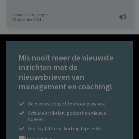
Ariane van Heijningen
25 november 2024
Mis nooit meer de nieuwste
inzichten met de
nieuwsbrieven van
management en coaching!
De nieuwste inzichten voor jouw vak
Actuele artikelen, podcast en nieuwe
boeken
Gratis platform, korting bij events
Management