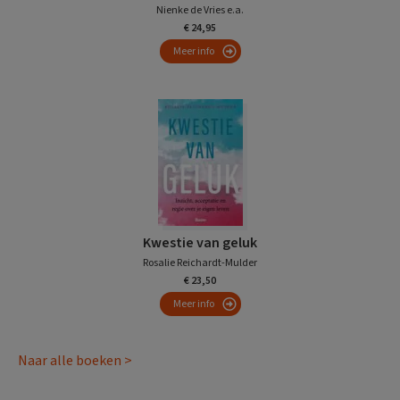
Nienke de Vries e.a.
€ 24,95
Meer info
Kwestie van geluk
Rosalie Reichardt-Mulder
€ 23,50
Meer info
Naar alle boeken >