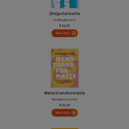
(De)polarisatie
Ivo Brughmans
€ 32,50
Meer info
Menotransformatie
Marieke Schurink
€ 23,50
Meer info