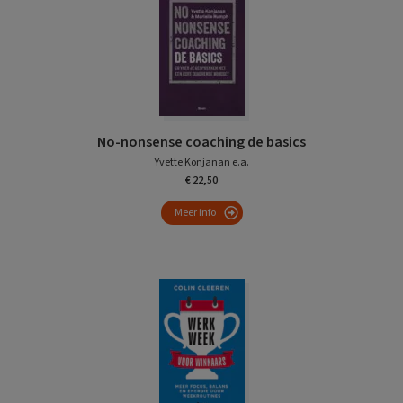
No-nonsense coaching de basics
Yvette Konjanan e.a.
€ 22,50
Meer info