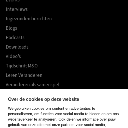
Events
Interviews
Ingezonden berichten
Blogs
Podcasts
Downloads
Video’s
Tijdschrift M&O
Leren Veranderen
Veranderen als samenspel
Boekensites
Over de cookies op deze website
Koninklijke Boom uitgevers
We gebruiken cookies om content en advertenties te
Boom Psychologie
personaliseren, om functies voor social media te bieden en om ons
websiteverkeer te analyseren. Ook delen we informatie over jouw
Boom Hoger Onderwijs
gebruik van onze site met onze partners voor social media,