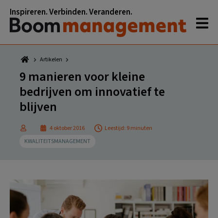
Spring
Door
Spring
Spring
Inspireren. Verbinden. Veranderen.
naar
naar
naar
naar
de
de
de
de
hoofdnavigatie
hoofd
eerste
voettekst
inhoud
sidebar
Artikelen
9 manieren voor kleine
bedrijven om innovatief te
blijven
4 oktober 2016
Leestijd: 9 minuten
KWALITEITSMANAGEMENT