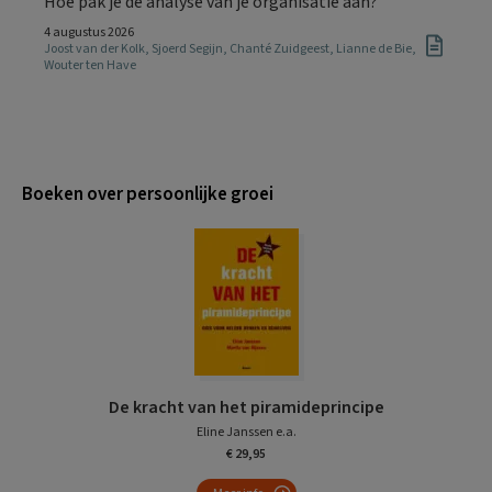
Hoe pak je de analyse van je organisatie aan?
4 augustus 2026
Joost van der Kolk
,
Sjoerd Segijn
,
Chanté Zuidgeest
,
Lianne de Bie
,
Wouter ten Have
Boeken over persoonlijke groei
De kracht van het piramideprincipe
Eline Janssen e.a.
€ 29,95