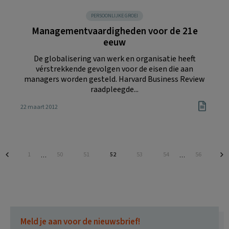
PERSOONLIJKE GROEI
Managementvaardigheden voor de 21e
eeuw
De globalisering van werk en organisatie heeft
vérstrekkende gevolgen voor de eisen die aan
managers worden gesteld. Harvard Business Review
raadpleegde...
22 maart 2012
Pagina
Pagina
Pagina
Pagina
Pagina
Pagina
Pagina
1
50
51
52
53
54
56
Interim
Interim
…
…
pagina's
pagina's
zijn
zijn
weggelaten
weggelaten
Meld je aan voor de nieuwsbrief!